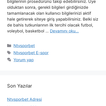
bilgilerinin prosedürünü takip edebilirsiniz. Üye
olduktan sonra, gerekli bilgileri girdiğinizde
tamamlanacak olan kullanıcı bilgilerinizi aktif
hale getirerek siteye giriş yapabilirsiniz. Belki siz
de bahis tutkunlarının ilk tercihi olacak futbol, ​​
voleybol, basketbol …
Devamını oku…
Kategoriler
Ntvsporbet
Etiketler
Ntvsporbet E-spor
Yorum yap
Son Yazılar
Ntvsporbet Adresi