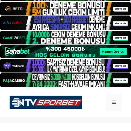
İçeriğe
atla
Menü