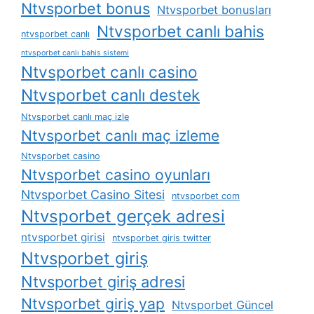
Ntvsporbet bonus
Ntvsporbet bonusları
Ntvsporbet canlı bahis
ntvsporbet canlı
ntvsporbet canlı bahis sistemi
Ntvsporbet canlı casino
Ntvsporbet canlı destek
Ntvsporbet canlı maç izle
Ntvsporbet canlı maç izleme
Ntvsporbet casino
Ntvsporbet casino oyunları
Ntvsporbet Casino Sitesi
ntvsporbet com
Ntvsporbet gerçek adresi
ntvsporbet girisi
ntvsporbet giris twitter
Ntvsporbet giriş
Ntvsporbet giriş adresi
Ntvsporbet giriş yap
Ntvsporbet Güncel