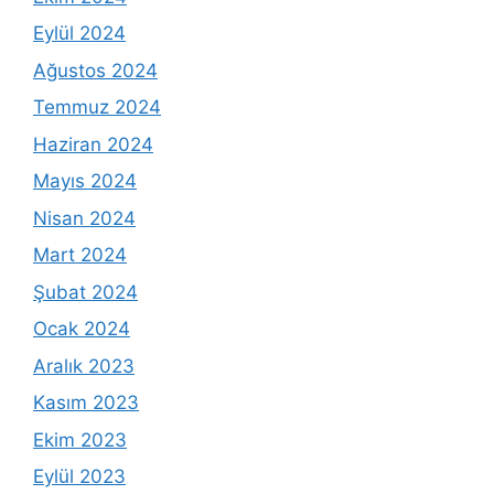
Eylül 2024
Ağustos 2024
Temmuz 2024
Haziran 2024
Mayıs 2024
Nisan 2024
Mart 2024
Şubat 2024
Ocak 2024
Aralık 2023
Kasım 2023
Ekim 2023
Eylül 2023