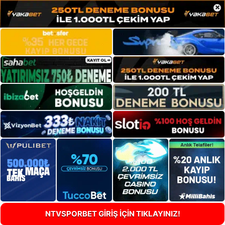
×
NTVSPORBET GİRİŞ İÇİN TIKLAYINIZ!