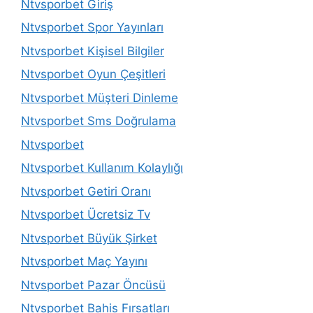
Ntvsporbet Giriş
Ntvsporbet Spor Yayınları
Ntvsporbet Kişisel Bilgiler
Ntvsporbet Oyun Çeşitleri
Ntvsporbet Müşteri Dinleme
Ntvsporbet Sms Doğrulama
Ntvsporbet
Ntvsporbet Kullanım Kolaylığı
Ntvsporbet Getiri Oranı
Ntvsporbet Ücretsiz Tv
Ntvsporbet Büyük Şirket
Ntvsporbet Maç Yayını
Ntvsporbet Pazar Öncüsü
Ntvsporbet Bahis Fırsatları