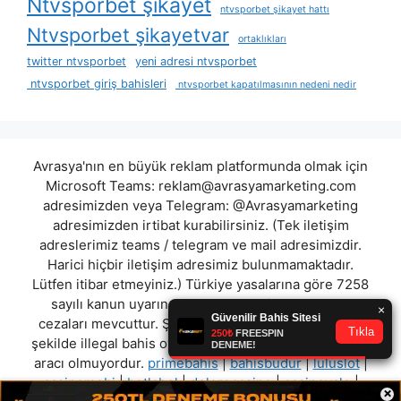
Ntvsporbet şikayet
ntvsporbet şikayet hattı
Ntvsporbet şikayetvar
ortaklıkları
twitter ntvsporbet
yeni adresi ntvsporbet
ntvsporbet giriş bahisleri
ntvsporbet kapatılmasının nedeni nedir
Avrasya'nın en büyük reklam platformunda olmak için
Microsoft Teams:
reklam@avrasyamarketing.com
adresimizden veya Telegram: @Avrasyamarketing
adresimizden irtibat kurabilirsiniz. (Tek iletişim
adreslerimiz teams / telegram ve mail adresimizdir.
Harici hiçbir iletişim adresimiz bulunmamaktadır.
Lütfen itibar etmeyiniz.) Türkiye yasalarına göre 7258
sayılı kanun uyarınca yasa dışı bahis oynamanın
cezaları mevcuttur. Şu an bulunduğunuz site hiç bir
şekilde illegal bahis oyunları oynatmıyor ve oynamaya
aracı olmuyordur.
primebahis
|
bahisbudur
|
luluslot
|
casinomobi
|
betlabel
|
delorocasino
|
casinovale
|
×