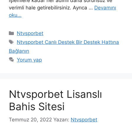
işlemlere kadar her adımı daha sorunsuz ve
verimli hale getirebilirsiniz. Ayrıca …
Devamını
oku…
Kategoriler
Ntvsporbet
Etiketler
Ntvsporbet Canlı Destek Bir Destek Hattına
Bağlanın
Yorum yap
Ntvsporbet Lisanslı
Bahis Sitesi
Temmuz 20, 2022
Yazarı:
Ntvsporbet