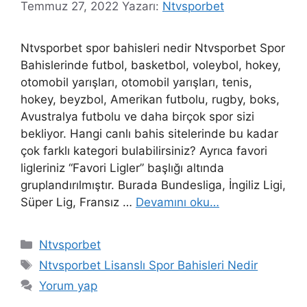
Temmuz 27, 2022
Yazarı:
Ntvsporbet
Ntvsporbet spor bahisleri nedir Ntvsporbet Spor
Bahislerinde futbol, ​​basketbol, ​​voleybol, hokey,
otomobil yarışları, otomobil yarışları, tenis,
hokey, beyzbol, Amerikan futbolu, rugby, boks,
Avustralya futbolu ve daha birçok spor sizi
bekliyor. Hangi canlı bahis sitelerinde bu kadar
çok farklı kategori bulabilirsiniz? Ayrıca favori
ligleriniz “Favori Ligler” başlığı altında
gruplandırılmıştır. Burada Bundesliga, İngiliz Ligi,
Süper Lig, Fransız …
Devamını oku…
Kategoriler
Ntvsporbet
Etiketler
Ntvsporbet Lisanslı Spor Bahisleri Nedir
Yorum yap