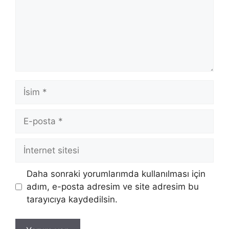
İsim
E-
posta
İnternet
sitesi
Daha sonraki yorumlarımda kullanılması için
adım, e-posta adresim ve site adresim bu
tarayıcıya kaydedilsin.