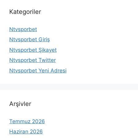
Kategoriler
Ntvsporbet
Ntvsporbet Giriş
Ntvsporbet Şikayet
Ntvsporbet Twitter
Ntvsporbet Yeni Adresi
Arşivler
Temmuz 2026
Haziran 2026