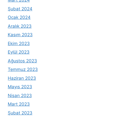
Mart 2024
Şubat 2024
Ocak 2024
Aralık 2023
Kasım 2023
Ekim 2023
Eylül 2023
Ağustos 2023
Temmuz 2023
Haziran 2023
Mayıs 2023
Nisan 2023
Mart 2023
Şubat 2023