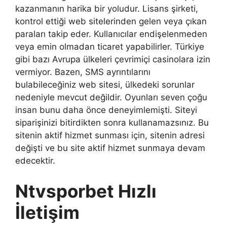
kazanmanın harika bir yoludur. Lisans şirketi,
kontrol ettiği web sitelerinden gelen veya çıkan
paraları takip eder. Kullanıcılar endişelenmeden
veya emin olmadan ticaret yapabilirler. Türkiye
gibi bazı Avrupa ülkeleri çevrimiçi casinolara izin
vermiyor. Bazen, SMS ayrıntılarını
bulabileceğiniz web sitesi, ülkedeki sorunlar
nedeniyle mevcut değildir. Oyunları seven çoğu
insan bunu daha önce deneyimlemişti. Siteyi
siparişinizi bitirdikten sonra kullanamazsınız. Bu
sitenin aktif hizmet sunması için, sitenin adresi
değişti ve bu site aktif hizmet sunmaya devam
edecektir.
Ntvsporbet Hızlı
İletişim