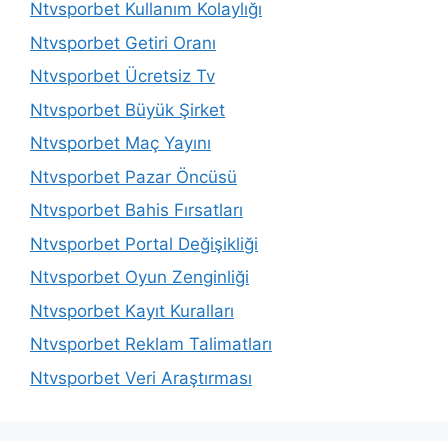
Ntvsporbet Kullanım Kolaylığı
Ntvsporbet Getiri Oranı
Ntvsporbet Ücretsiz Tv
Ntvsporbet Büyük Şirket
Ntvsporbet Maç Yayını
Ntvsporbet Pazar Öncüsü
Ntvsporbet Bahis Fırsatları
Ntvsporbet Portal Değişikliği
Ntvsporbet Oyun Zenginliği
Ntvsporbet Kayıt Kuralları
Ntvsporbet Reklam Talimatları
Ntvsporbet Veri Araştırması