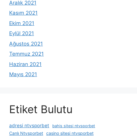
Aralık 2021
Kasım 2021
Ekim 2021
Eylül 2021
Ağustos 2021
Temmuz 2021
Haziran 2021
Mayıs 2021
Etiket Bulutu
adresi ntvsporbet
bahis sitesi ntvsporbet
Canlı Ntvsporbet
casino sitesi ntvsporbet