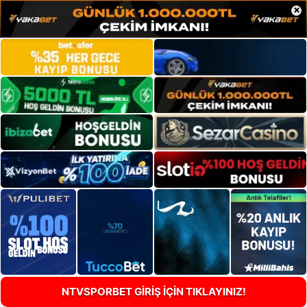
×
NTVSPORBET GİRİŞ İÇİN TIKLAYINIZ!