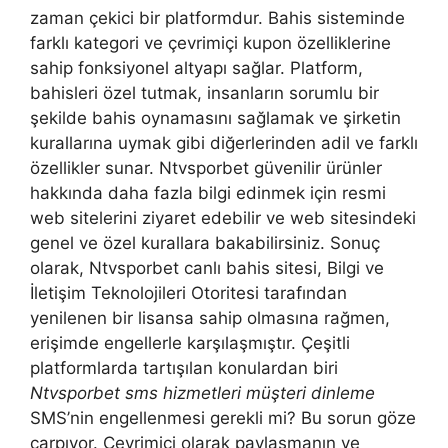
zaman çekici bir platformdur. Bahis sisteminde
farklı kategori ve çevrimiçi kupon özelliklerine
sahip fonksiyonel altyapı sağlar. Platform,
bahisleri özel tutmak, insanların sorumlu bir
şekilde bahis oynamasını sağlamak ve şirketin
kurallarına uymak gibi diğerlerinden adil ve farklı
özellikler sunar. Ntvsporbet güvenilir ürünler
hakkında daha fazla bilgi edinmek için resmi
web sitelerini ziyaret edebilir ve web sitesindeki
genel ve özel kurallara bakabilirsiniz. Sonuç
olarak, Ntvsporbet canlı bahis sitesi, Bilgi ve
İletişim Teknolojileri Otoritesi tarafından
yenilenen bir lisansa sahip olmasına rağmen,
erişimde engellerle karşılaşmıştır. Çeşitli
platformlarda tartışılan konulardan biri
Ntvsporbet sms hizmetleri müşteri dinleme
SMS’nin engellenmesi gerekli mi? Bu sorun göze
çarpıyor. Çevrimiçi olarak paylaşmanın ve