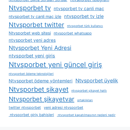
Ntvsporbet tv
ntvsporbet tv canli maç
ntvsporbet tv izle
ntvsporbet tv canli maç izle
Ntvsporbet twitter
ntvsporbet türk kullanıcı
Ntvsporbet web sitesi
ntvsporbet whatsapp
ntvsporbet yeni adres
Ntvsporbet Yeni Adresi
ntvsporbet yeni giris
Ntvsporbet yeni güncel giriş
ntvsporbet ödeme teknolojileri
Ntvsporbet üyelik
Ntvsporbet ödeme yöntemleri
Ntvsporbet şikayet
ntvsporbet şikayet hattı
Ntvsporbet şikayetvar
ortaklıkları
twitter ntvsporbet
yeni adresi ntvsporbet
ntvsporbet giriş bahisleri
ntvsporbet kapatılmasının nedeni nedir