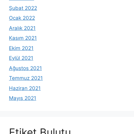
Şubat 2022
Ocak 2022
Aralık 2021
Kasım 2021
Ekim 2021
Eylül 2021
Ağustos 2021
Temmuz 2021
Haziran 2021
Mayıs 2021
Etiket Bulutu