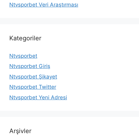
Ntvsporbet Veri Araştırması
Kategoriler
Ntvsporbet
Ntvsporbet Giriş
Ntvsporbet Şikayet
Ntvsporbet Twitter
Ntvsporbet Yeni Adresi
Arşivler