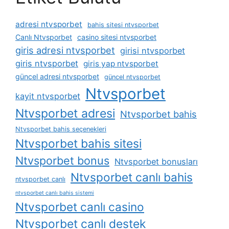
adresi ntvsporbet
bahis sitesi ntvsporbet
Canlı Ntvsporbet
casino sitesi ntvsporbet
giris adresi ntvsporbet
girisi ntvsporbet
giris ntvsporbet
giris yap ntvsporbet
güncel adresi ntvsporbet
güncel ntvsporbet
Ntvsporbet
kayit ntvsporbet
Ntvsporbet adresi
Ntvsporbet bahis
Ntvsporbet bahis seçenekleri
Ntvsporbet bahis sitesi
Ntvsporbet bonus
Ntvsporbet bonusları
Ntvsporbet canlı bahis
ntvsporbet canlı
ntvsporbet canlı bahis sistemi
Ntvsporbet canlı casino
Ntvsporbet canlı destek