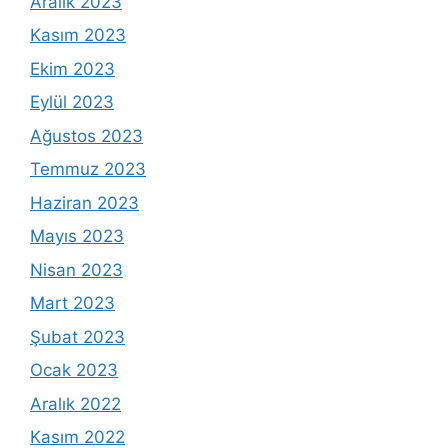
Aralık 2023
Kasım 2023
Ekim 2023
Eylül 2023
Ağustos 2023
Temmuz 2023
Haziran 2023
Mayıs 2023
Nisan 2023
Mart 2023
Şubat 2023
Ocak 2023
Aralık 2022
Kasım 2022