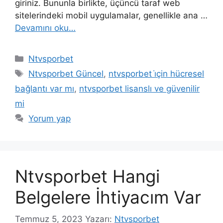
giriniz. Bununla birlikte, üçüncü taraf web
sitelerindeki mobil uygulamalar, genellikle ana …
Devamını oku…
Kategoriler
Ntvsporbet
Etiketler
Ntvsporbet Güncel
,
ntvsporbet i̇çin hücresel
bağlantı var mı
,
ntvsporbet lisanslı ve güvenilir
mi
Yorum yap
Ntvsporbet Hangi
Belgelere İhtiyacım Var
Temmuz 5, 2023
Yazarı:
Ntvsporbet