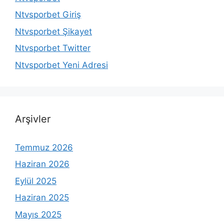
Ntvsporbet Giriş
Ntvsporbet Şikayet
Ntvsporbet Twitter
Ntvsporbet Yeni Adresi
Arşivler
Temmuz 2026
Haziran 2026
Eylül 2025
Haziran 2025
Mayıs 2025