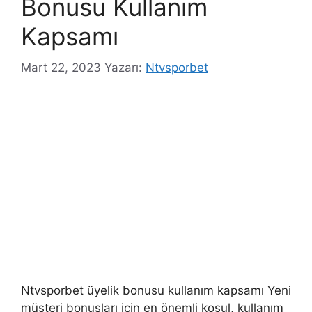
Bonusu Kullanım
Kapsamı
Mart 22, 2023
Yazarı:
Ntvsporbet
Ntvsporbet üyelik bonusu kullanım kapsamı Yeni
müşteri bonusları için en önemli koşul, kullanım