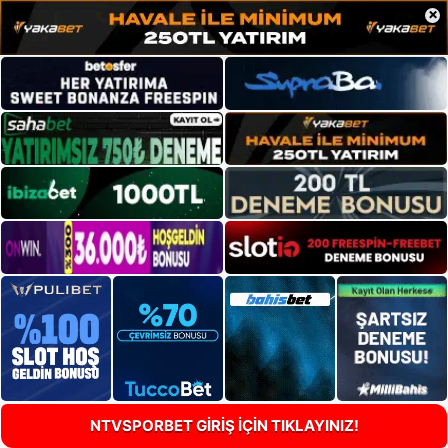
×
NTVSPORBET GİRİŞ İÇİN TIKLAYINIZ!