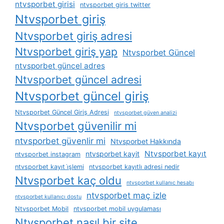
ntvsporbet girisi
ntvsporbet giris twitter
Ntvsporbet giriş
Ntvsporbet giriş adresi
Ntvsporbet giriş yap
Ntvsporbet Güncel
ntvsporbet güncel adres
Ntvsporbet güncel adresi
Ntvsporbet güncel giriş
Ntvsporbet Güncel Giriş Adresi
ntvsporbet güven analizi
Ntvsporbet güvenilir mi
ntvsporbet güvenlir mi
Ntvsporbet Hakkında
Ntvsporbet kayıt
ntvsporbet kayit
ntvsporbet instagram
ntvsporbet kayıt i̇şlemi
ntvsporbet kayıtlı adresi nedir
Ntvsporbet kaç oldu
ntvsporbet kullanıc hesabı
ntvsporbet maç izle
ntvsporbet kullanıcı dostu
Ntvsporbet Mobil
ntvsporbet mobil uygulaması
Ntvsporbet nasıl bir site