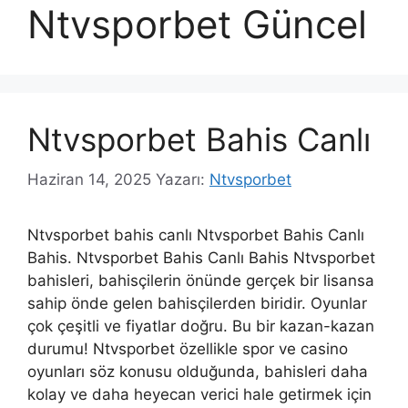
Ntvsporbet Güncel
Ntvsporbet Bahis Canlı
Haziran 14, 2025
Yazarı:
Ntvsporbet
Ntvsporbet bahis canlı Ntvsporbet Bahis Canlı
Bahis. Ntvsporbet Bahis Canlı Bahis Ntvsporbet
bahisleri, bahisçilerin önünde gerçek bir lisansa
sahip önde gelen bahisçilerden biridir. Oyunlar
çok çeşitli ve fiyatlar doğru. Bu bir kazan-kazan
durumu! Ntvsporbet özellikle spor ve casino
oyunları söz konusu olduğunda, bahisleri daha
kolay ve daha heyecan verici hale getirmek için