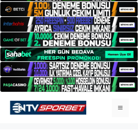
İçeriğe
atla
Menü