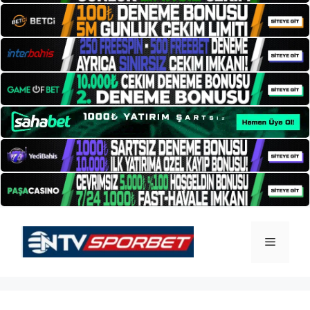
İçeriğe
atla
Menü