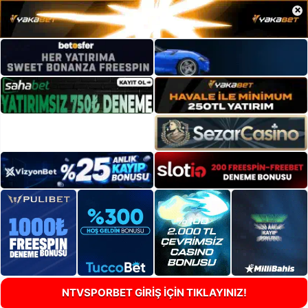
×
NTVSPORBET GİRİŞ İÇİN TIKLAYINIZ!