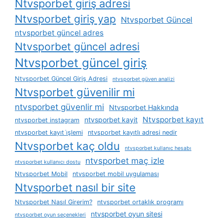
Ntvsporbet giriş adresi
Ntvsporbet giriş yap
Ntvsporbet Güncel
ntvsporbet güncel adres
Ntvsporbet güncel adresi
Ntvsporbet güncel giriş
Ntvsporbet Güncel Giriş Adresi
ntvsporbet güven analizi
Ntvsporbet güvenilir mi
ntvsporbet güvenlir mi
Ntvsporbet Hakkında
Ntvsporbet kayıt
ntvsporbet kayit
ntvsporbet instagram
ntvsporbet kayıt i̇şlemi
ntvsporbet kayıtlı adresi nedir
Ntvsporbet kaç oldu
ntvsporbet kullanıc hesabı
ntvsporbet maç izle
ntvsporbet kullanıcı dostu
Ntvsporbet Mobil
ntvsporbet mobil uygulaması
Ntvsporbet nasıl bir site
Ntvsporbet Nasıl Girerim?
ntvsporbet ortaklık programı
ntvsporbet oyun sitesi
ntvsporbet oyun seçenekleri