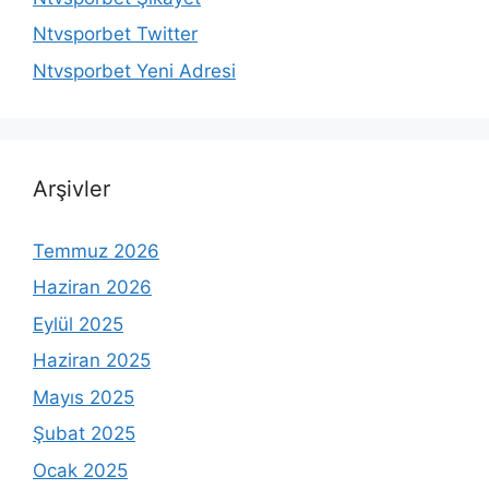
Ntvsporbet Twitter
Ntvsporbet Yeni Adresi
Arşivler
Temmuz 2026
Haziran 2026
Eylül 2025
Haziran 2025
Mayıs 2025
Şubat 2025
Ocak 2025