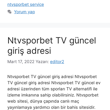
ntvsporbet service
Yorum yap
Ntvsporbet TV güncel
giriş adresi
Mart 17, 2022
Yazarı:
editor2
Ntvsporbet TV güncel giriş adresi Ntvsporbet
TV güncel giriş adresi Ntvsporbet TV güncel ev
adresi üzerinden tüm sporları TV alternatifi ile
izleme imkanına sahip olabilirsiniz. Ntvsporbet
web sitesi, dünya çapında canlı maç
yayınlamaya yardımcı olan bir bahis sitesidir.