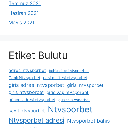
Temmuz 2021
Haziran 2021
Mayıs 2021
Etiket Bulutu
adresi ntvsporbet
bahis sitesi ntvsporbet
Canlı Ntvsporbet
casino sitesi ntvsporbet
giris adresi ntvsporbet
girisi ntvsporbet
giris ntvsporbet
giris yap ntvsporbet
güncel adresi ntvsporbet
güncel ntvsporbet
Ntvsporbet
kayit ntvsporbet
Ntvsporbet adresi
Ntvsporbet bahis