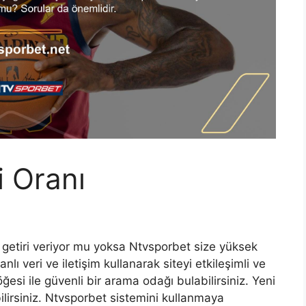
i Oranı
i getiri veriyor mu yoksa Ntvsporbet size yüksek
nlı veri ve iletişim kullanarak siteyi etkileşimli ve
ğesi ile güvenli bir arama odağı bulabilirsiniz. Yeni
bilirsiniz. Ntvsporbet sistemini kullanmaya