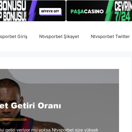
sporbet Giriş
Ntvsporbet Şikayet
Ntvsporbet Twitter