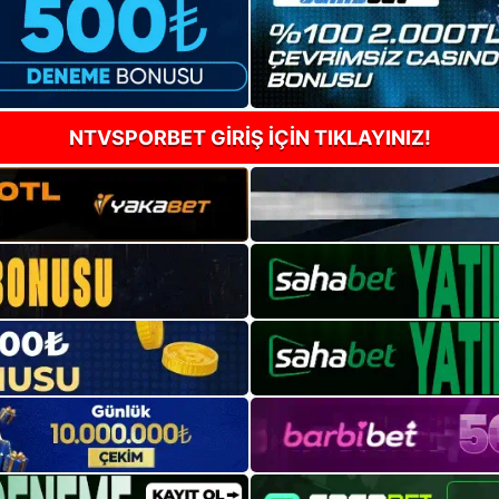
NTVSPORBET GİRİŞ İÇİN TIKLAYINIZ!