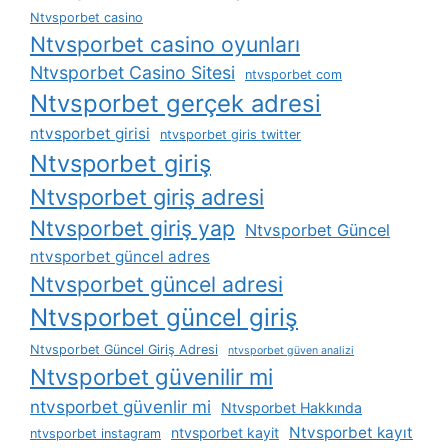
Ntvsporbet casino
Ntvsporbet casino oyunları
Ntvsporbet Casino Sitesi
ntvsporbet com
Ntvsporbet gerçek adresi
ntvsporbet girisi
ntvsporbet giris twitter
Ntvsporbet giriş
Ntvsporbet giriş adresi
Ntvsporbet giriş yap
Ntvsporbet Güncel
ntvsporbet güncel adres
Ntvsporbet güncel adresi
Ntvsporbet güncel giriş
Ntvsporbet Güncel Giriş Adresi
ntvsporbet güven analizi
Ntvsporbet güvenilir mi
ntvsporbet güvenlir mi
Ntvsporbet Hakkında
Ntvsporbet kayıt
ntvsporbet kayit
ntvsporbet instagram