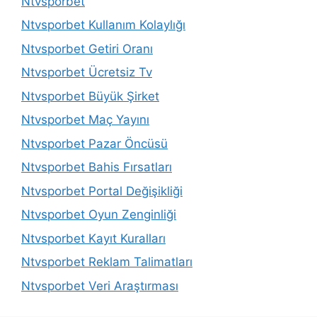
Ntvsporbet
Ntvsporbet Kullanım Kolaylığı
Ntvsporbet Getiri Oranı
Ntvsporbet Ücretsiz Tv
Ntvsporbet Büyük Şirket
Ntvsporbet Maç Yayını
Ntvsporbet Pazar Öncüsü
Ntvsporbet Bahis Fırsatları
Ntvsporbet Portal Değişikliği
Ntvsporbet Oyun Zenginliği
Ntvsporbet Kayıt Kuralları
Ntvsporbet Reklam Talimatları
Ntvsporbet Veri Araştırması