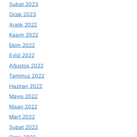
Şubat 2023
Ocak 2023
Aralık 2022
Kasım 2022
Ekim 2022
Eylül 2022
Ağustos 2022
Temmuz 2022
Haziran 2022
Mayıs 2022
Nisan 2022
Mart 2022
Şubat 2022