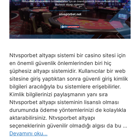
Ntvsporbet altyapı sistemi bir casino sitesi için
en önemli güvenlik önlemlerinden biri hiç
şüphesiz altyapı sistemidir. Kullanıcılar bir web
sitesine giriş yaptıktan sonra güvenli giriş kimlik
bilgileri aracılığıyla bu sistemlere erişebilirler.
Kimlik bilgilerinizi paylaşmanın yanı sıra
Ntvsporbet altyapı sisteminin lisanslı olması
durumunda ödeme yöntemlerinizi de kolaylıkla
aktarabilirsiniz. Ntvsporbet altyapı
seçeneklerinin güvenilir olmadığı algısı da bu …
Devamını oku…