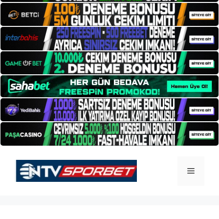
İçeriğe
atla
Menü