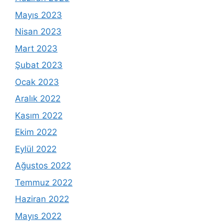
Mayıs 2023
Nisan 2023
Mart 2023
Şubat 2023
Ocak 2023
Aralık 2022
Kasım 2022
Ekim 2022
Eylül 2022
Ağustos 2022
Temmuz 2022
Haziran 2022
Mayıs 2022