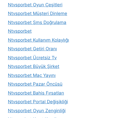
Ntvsporbet Oyun Çeşitleri
Ntvsporbet Müşteri Dinleme
Ntvsporbet Sms Doğrulama
Ntvsporbet
Ntvsporbet Kullanım Kolaylığı
Ntvsporbet Getiri Oranı
Ntvsporbet Ücretsiz Tv
Ntvsporbet Büyük Şirket
Ntvsporbet Maç Yayını
Ntvsporbet Pazar Öncüsü
Ntvsporbet Bahis Fırsatları
Ntvsporbet Portal Değişikliği
Ntvsporbet Oyun Zenginliği