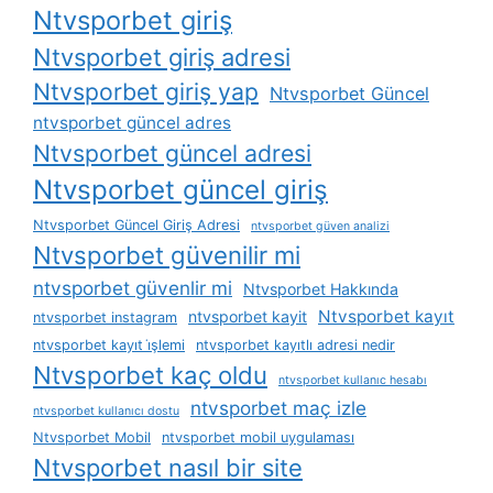
Ntvsporbet giriş
Ntvsporbet giriş adresi
Ntvsporbet giriş yap
Ntvsporbet Güncel
ntvsporbet güncel adres
Ntvsporbet güncel adresi
Ntvsporbet güncel giriş
Ntvsporbet Güncel Giriş Adresi
ntvsporbet güven analizi
Ntvsporbet güvenilir mi
ntvsporbet güvenlir mi
Ntvsporbet Hakkında
Ntvsporbet kayıt
ntvsporbet kayit
ntvsporbet instagram
ntvsporbet kayıt i̇şlemi
ntvsporbet kayıtlı adresi nedir
Ntvsporbet kaç oldu
ntvsporbet kullanıc hesabı
ntvsporbet maç izle
ntvsporbet kullanıcı dostu
Ntvsporbet Mobil
ntvsporbet mobil uygulaması
Ntvsporbet nasıl bir site