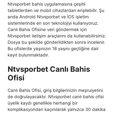
Ntvsporbet bahis uygulamasına çeşitli
tabletlerden ve mobil cihazlardan erişilebilir. Şu
anda Android Ntvsporbet ve İOS işletim
sistemlerinde en son teknolojiyi kullanıyoruz.
Canlı Bahis Ofisine veri göndermek için
Ntvsporbet iletişim araçlarını da kullanabilirsiniz.
Dosya bu şekilde gönderildikten sonra incelenir.
Bu ofislerde yaşınızın 18 yaşını geçtiğine dair
kayıt bulunmaktadır.
Ntvsporbet Canlı Bahis
Ofisi
Canlı Bahis Ofisi, giriş bilgilerinizin meşruiyetini
de doğrulayacaktır.
Ntvsporbet canlı bahis ofisi
üyelik kaydı genellikle herhangi bir
komplikasyondan kaçınılarak yalnızca 30 dakika