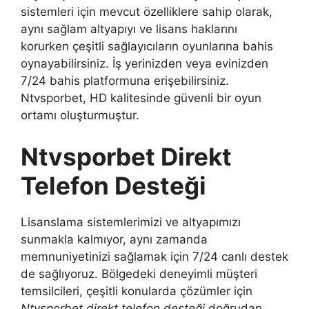
sistemleri için mevcut özelliklere sahip olarak,
aynı sağlam altyapıyı ve lisans haklarını
korurken çeşitli sağlayıcıların oyunlarına bahis
oynayabilirsiniz. İş yerinizden veya evinizden
7/24 bahis platformuna erişebilirsiniz.
Ntvsporbet, HD kalitesinde güvenli bir oyun
ortamı oluşturmuştur.
Ntvsporbet Direkt
Telefon Desteği
Lisanslama sistemlerimizi ve altyapımızı
sunmakla kalmıyor, aynı zamanda
memnuniyetinizi sağlamak için 7/24 canlı destek
de sağlıyoruz. Bölgedeki deneyimli müşteri
temsilcileri, çeşitli konularda çözümler için
Ntvsporbet direkt telefon desteği
doğrudan