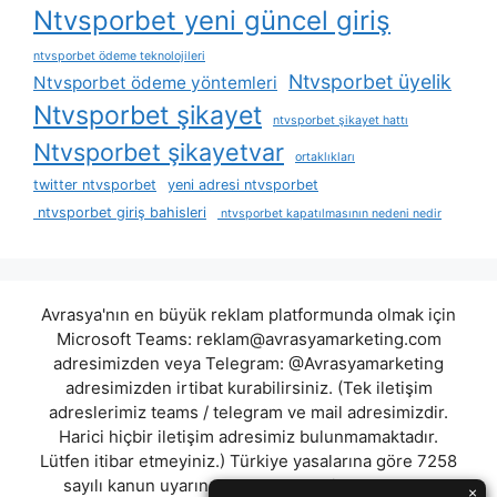
Ntvsporbet yeni güncel giriş
ntvsporbet ödeme teknolojileri
Ntvsporbet üyelik
Ntvsporbet ödeme yöntemleri
Ntvsporbet şikayet
ntvsporbet şikayet hattı
Ntvsporbet şikayetvar
ortaklıkları
twitter ntvsporbet
yeni adresi ntvsporbet
ntvsporbet giriş bahisleri
ntvsporbet kapatılmasının nedeni nedir
Avrasya'nın en büyük reklam platformunda olmak için
Microsoft Teams:
reklam@avrasyamarketing.com
adresimizden veya Telegram: @Avrasyamarketing
adresimizden irtibat kurabilirsiniz. (Tek iletişim
adreslerimiz teams / telegram ve mail adresimizdir.
Harici hiçbir iletişim adresimiz bulunmamaktadır.
Lütfen itibar etmeyiniz.) Türkiye yasalarına göre 7258
sayılı kanun uyarınca yasa dışı bahis oynamanın