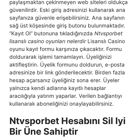
paylaşmaktan çekinmeyen web siteleri oldukça
güvenilirdir. Eski giriş adresinizi kullanarak ana
sayfanıza güvenle erişebilirsiniz. Ana sayfanın
sağ üst köşesinde giriş butonu bulunmaktadır.
“Kayıt Ol” butonuna tıkladığınızda
Ntvsporbet
lisanslı casino oyunları nelerdir
Lisanslı Casino
oyunu kayıt formu karşınıza çıkacaktır. Formu
doldurarak işlemi tamamlayın. Üyeliğinizi
aktifleştirin. Üyelik formunu doldurun, e-posta
adresinize bir link gönderilecektir. Birden fazla
hesap açarsanız üyeliğiniz sona erer. Üyeler
yalnızca kendi adlarına kayıtlı hesaplar
aracılığıyla yatırım yaparlar. Verilen bağlantıyı
kullanarak aboneliğinizi onaylayabilirsiniz.
Ntvsporbet Hesabını Sil Iyi
Bir Üne Sahiptir