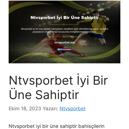
Ntvsporbet İyi Bir
Üne Sahiptir
Ekim 18, 2023
Yazarı:
Ntvsporbet
Ntvsporbet iyi bir üne sahiptir bahisçilerin