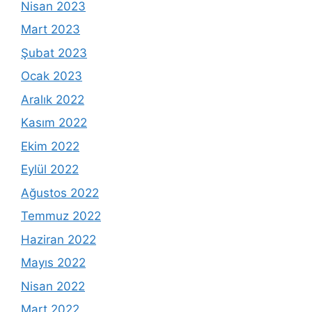
Nisan 2023
Mart 2023
Şubat 2023
Ocak 2023
Aralık 2022
Kasım 2022
Ekim 2022
Eylül 2022
Ağustos 2022
Temmuz 2022
Haziran 2022
Mayıs 2022
Nisan 2022
Mart 2022