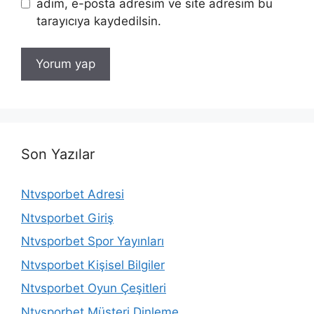
adım, e-posta adresim ve site adresim bu
tarayıcıya kaydedilsin.
Son Yazılar
Ntvsporbet Adresi
Ntvsporbet Giriş
Ntvsporbet Spor Yayınları
Ntvsporbet Kişisel Bilgiler
Ntvsporbet Oyun Çeşitleri
Ntvsporbet Müşteri Dinleme