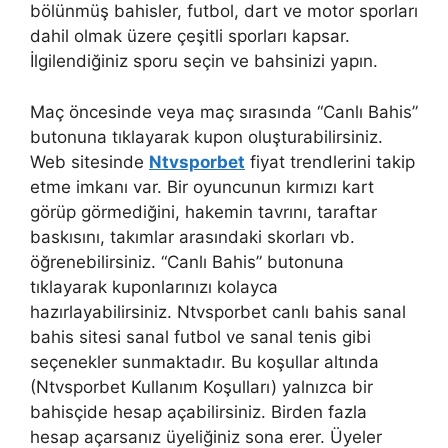
bölünmüş bahisler, futbol, ​​dart ve motor sporları
dahil olmak üzere çeşitli sporları kapsar.
İlgilendiğiniz sporu seçin ve bahsinizi yapın.
Maç öncesinde veya maç sırasında “Canlı Bahis”
butonuna tıklayarak kupon oluşturabilirsiniz.
Web sitesinde
Ntvsporbet
fiyat trendlerini takip
etme imkanı var. Bir oyuncunun kırmızı kart
görüp görmediğini, hakemin tavrını, taraftar
baskısını, takımlar arasındaki skorları vb.
öğrenebilirsiniz. “Canlı Bahis” butonuna
tıklayarak kuponlarınızı kolayca
hazırlayabilirsiniz. Ntvsporbet canlı bahis sanal
bahis sitesi sanal futbol ve sanal tenis gibi
seçenekler sunmaktadır. Bu koşullar altında
(Ntvsporbet Kullanım Koşulları) yalnızca bir
bahisçide hesap açabilirsiniz. Birden fazla
hesap açarsanız üyeliğiniz sona erer. Üyeler