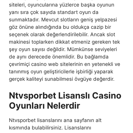
siteleri, oyuncularına yüzlerce başka oyunun
yanı sıra çok sayıda standart oyun da
sunmaktadır. Mevcut slotların geniş yelpazesi
göz önüne alındığında bu oldukça cazip bir
seçenek olarak değerlendirilebilir. Ancak slot
makinesi toplarken dikkat etmeniz gereken tek
şey oyun sayısı değildir. Mümkünse seviyeleri
de aynı derecede önemlidir. Bu bağlamda
çevrimiçi casino web sitelerinin en yetenekli ve
tanınmış oyun geliştiricilerle işbirliği yaparak
gerçek kaliteyi sunabilmesi övgüye değerdir.
Ntvsporbet Lisanslı Casino
Oyunları Nelerdir
Ntvsporbet lisanslarını ana sayfanın alt
kısmında bulabilirsiniz. Lisanslarını