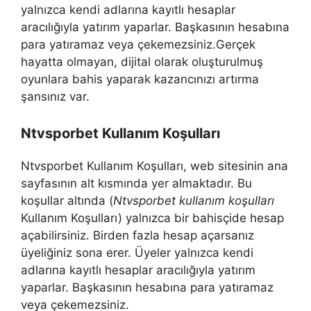
yalnızca kendi adlarına kayıtlı hesaplar
aracılığıyla yatırım yaparlar. Başkasının hesabına
para yatıramaz veya çekemezsiniz.Gerçek
hayatta olmayan, dijital olarak oluşturulmuş
oyunlara bahis yaparak kazancınızı artırma
şansınız var.
Ntvsporbet Kullanım Koşulları
Ntvsporbet Kullanım Koşulları, web sitesinin ana
sayfasının alt kısmında yer almaktadır. Bu
koşullar altında (
Ntvsporbet kullanım koşulları
Kullanım Koşulları) yalnızca bir bahisçide hesap
açabilirsiniz. Birden fazla hesap açarsanız
üyeliğiniz sona erer. Üyeler yalnızca kendi
adlarına kayıtlı hesaplar aracılığıyla yatırım
yaparlar. Başkasının hesabına para yatıramaz
veya çekemezsiniz.