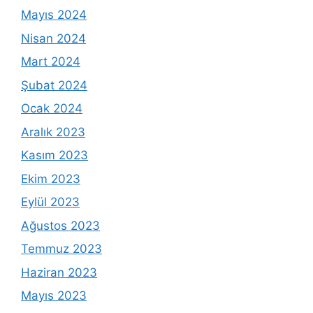
Mayıs 2024
Nisan 2024
Mart 2024
Şubat 2024
Ocak 2024
Aralık 2023
Kasım 2023
Ekim 2023
Eylül 2023
Ağustos 2023
Temmuz 2023
Haziran 2023
Mayıs 2023