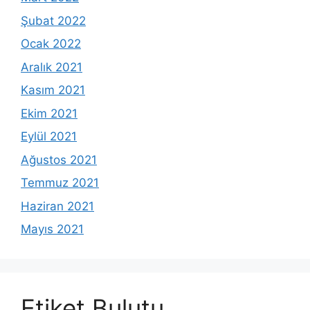
Şubat 2022
Ocak 2022
Aralık 2021
Kasım 2021
Ekim 2021
Eylül 2021
Ağustos 2021
Temmuz 2021
Haziran 2021
Mayıs 2021
Etiket Bulutu