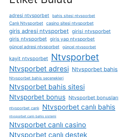
adresi ntvsporbet
bahis sitesi ntvsporbet
Canlı Ntvsporbet
casino sitesi ntvsporbet
giris adresi ntvsporbet
girisi ntvsporbet
giris ntvsporbet
giris yap ntvsporbet
güncel adresi ntvsporbet
güncel ntvsporbet
Ntvsporbet
kayit ntvsporbet
Ntvsporbet adresi
Ntvsporbet bahis
Ntvsporbet bahis seçenekleri
Ntvsporbet bahis sitesi
Ntvsporbet bonus
Ntvsporbet bonusları
Ntvsporbet canlı bahis
ntvsporbet canlı
ntvsporbet canlı bahis sistemi
Ntvsporbet canlı casino
Ntvsporbet canlı destek