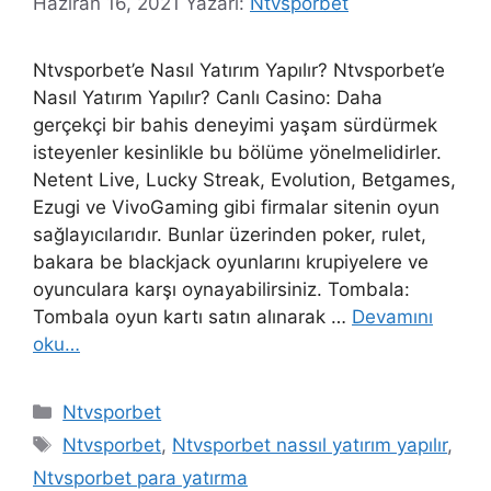
Haziran 16, 2021
Yazarı:
Ntvsporbet
Ntvsporbet’e Nasıl Yatırım Yapılır? Ntvsporbet’e
Nasıl Yatırım Yapılır? Canlı Casino: Daha
gerçekçi bir bahis deneyimi yaşam sürdürmek
isteyenler kesinlikle bu bölüme yönelmelidirler.
Netent Live, Lucky Streak, Evolution, Betgames,
Ezugi ve VivoGaming gibi firmalar sitenin oyun
sağlayıcılarıdır. Bunlar üzerinden poker, rulet,
bakara be blackjack oyunlarını krupiyelere ve
oyunculara karşı oynayabilirsiniz. Tombala:
Tombala oyun kartı satın alınarak …
Devamını
oku…
Kategoriler
Ntvsporbet
Etiketler
Ntvsporbet
,
Ntvsporbet nassıl yatırım yapılır
,
Ntvsporbet para yatırma