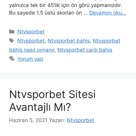
yalnızca tek bir 45’lik için ön görü yapmanızdır.
Bu sayede 1.5 üstü skorları ön …
Devamını oku…
Kategoriler
Ntvsporbet
Etiketler
Ntvsporbet
,
Ntvsporbet bahis
,
Ntvsporbet
bahis nasıl oynanır
,
Ntvsporbet canlı bahis
Yorum yap
Ntvsporbet Sitesi
Avantajlı Mı?
Haziran 5, 2021
Yazarı:
Ntvsporbet