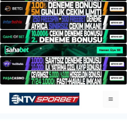
İçeriğe
atla
Menü