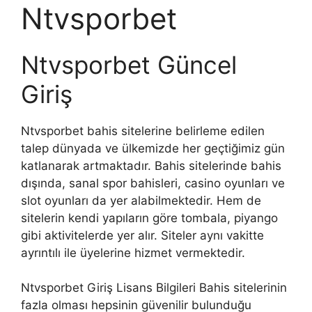
Ntvsporbet
Ntvsporbet Güncel
Giriş
Ntvsporbet bahis sitelerine belirleme edilen
talep dünyada ve ülkemizde her geçtiğimiz gün
katlanarak artmaktadır. Bahis sitelerinde bahis
dışında, sanal spor bahisleri, casino oyunları ve
slot oyunları da yer alabilmektedir. Hem de
sitelerin kendi yapıların göre tombala, piyango
gibi aktivitelerde yer alır. Siteler aynı vakitte
ayrıntılı ile üyelerine hizmet vermektedir.
Ntvsporbet Giriş Lisans Bilgileri Bahis sitelerinin
fazla olması hepsinin güvenilir bulunduğu