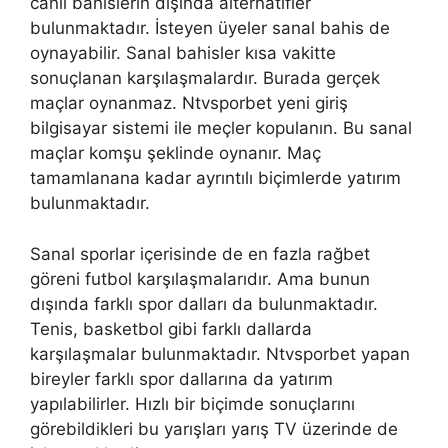
canlı bahislerin dışında alternatifler
bulunmaktadır. İsteyen üyeler sanal bahis de
oynayabilir. Sanal bahisler kısa vakitte
sonuçlanan karşılaşmalardır. Burada gerçek
maçlar oynanmaz. Ntvsporbet yeni giriş
bilgisayar sistemi ile meçler kopulanın. Bu sanal
maçlar komşu şeklinde oynanır. Maç
tamamlanana kadar ayrıntılı biçimlerde yatırım
bulunmaktadır.
Sanal sporlar içerisinde de en fazla rağbet
göreni futbol karşılaşmalarıdır. Ama bunun
dışında farklı spor dalları da bulunmaktadır.
Tenis, basketbol gibi farklı dallarda
karşılaşmalar bulunmaktadır. Ntvsporbet yapan
bireyler farklı spor dallarına da yatırım
yapılabilirler. Hızlı bir biçimde sonuçlarını
görebildikleri bu yarışları yarış TV üzerinde de