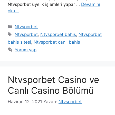
Ntvsporbet üyelik işlemleri yapar …
Devamını
oku…
Kategoriler
Ntvsporbet
Etiketler
Ntvsporbet
,
Ntvsporbet bahis
,
Ntvsporbet
bahis sitesi
,
Ntvsporbet canlı bahis
Yorum yap
Ntvsporbet Casino ve
Canlı Casino Bölümü
Haziran 12, 2021
Yazarı:
Ntvsporbet