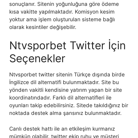
sonuçlanır. Sitenin yoğunluğuna göre ödeme
kısa vakitte yapılmaktadır. Komisyon kesim
yoktur ama işlem oluşturulan sisteme bağlı
olarak kesintiler değişebilir.
Ntvsporbet Twitter İçin
Seçenekler
Ntvsporbet twitter sitenin Türkçe dışında birde
İngilizce dil alternatifi bulunmaktadır. Site bu
yönden vakitli kendisine yatırım yapan bir site
koordinatındadır. Farklı dil alternatifleri ile
oyunları takip edebilirsiniz. Sitede takıldığınız bir
noktada destek alma şansınız bulunmaktadır.
Canlı destek hattı ile an etkileşim kurmanız
mümkün olabilir. twitter ekip ruhu ve müşteri