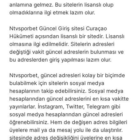
anlamına gelmez. Bu sitelerin lisanslı olup
olmadıklarına ilgi etmek lazım olur.
Ntvsporbet Güncel Giriş sitesi Curaçao
Hükümeti açısından lisanslı bir sitedir. Lisanslı
olmasına ilgi edilmelidir. Sitelerin adresleri
değiştiği vakit güncel adreslerin bulunması ve
bu adreslerden giriş yapılması lazım olur.
Ntvsporbet, güncel adresleri kolay bir biçimde
bulabilmek için sitelerin sosyal medya
hesaplarının takip edebilirsiniz. Sosyal medya
hesaplarından güncel adreslerini en kısa vakitte
yayınlarlar. İnstagram, Twitter, Telegram gibi
sosyal medya hesaplarından güncel adresleri
öğrenebilirsiniz. Hem de değişen adres bilgileri
üyelere mail ya da mesaj yolu ile da ulaştırılır.
sitesinde adres değişikliğini üyelerine en kısa