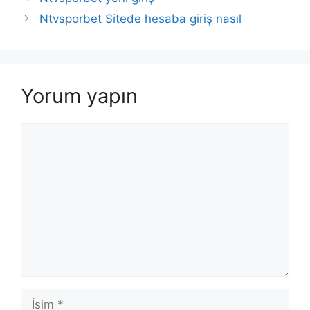
Ntvsporbet Sitede hesaba giriş nasıl
Yorum yapın
Yorum
İsim