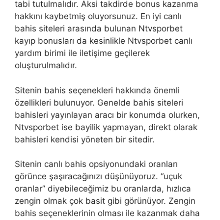
tabi tutulmalıdır. Aksi takdirde bonus kazanma
hakkını kaybetmiş oluyorsunuz. En iyi canlı
bahis siteleri arasında bulunan Ntvsporbet
kayıp bonusları da kesinlikle Ntvsporbet canlı
yardım birimi ile iletişime geçilerek
oluşturulmalıdır.
Sitenin bahis seçenekleri hakkında önemli
özellikleri bulunuyor. Genelde bahis siteleri
bahisleri yayınlayan aracı bir konumda olurken,
Ntvsporbet ise bayilik yapmayan, direkt olarak
bahisleri kendisi yöneten bir sitedir.
Sitenin canlı bahis opsiyonundaki oranları
görünce şaşıracağınızı düşünüyoruz. “uçuk
oranlar” diyebileceğimiz bu oranlarda, hızlıca
zengin olmak çok basit gibi görünüyor. Zengin
bahis seçeneklerinin olması ile kazanmak daha