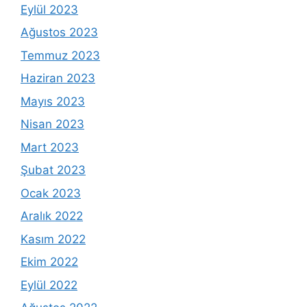
Eylül 2023
Ağustos 2023
Temmuz 2023
Haziran 2023
Mayıs 2023
Nisan 2023
Mart 2023
Şubat 2023
Ocak 2023
Aralık 2022
Kasım 2022
Ekim 2022
Eylül 2022