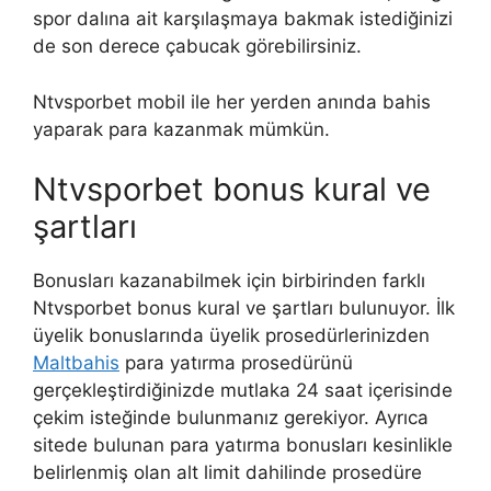
spor dalına ait karşılaşmaya bakmak istediğinizi
de son derece çabucak görebilirsiniz.
Ntvsporbet mobil ile her yerden anında bahis
yaparak para kazanmak mümkün.
Ntvsporbet bonus kural ve
şartları
Bonusları kazanabilmek için birbirinden farklı
Ntvsporbet bonus kural ve şartları bulunuyor. İlk
üyelik bonuslarında üyelik prosedürlerinizden
Maltbahis
para yatırma prosedürünü
gerçekleştirdiğinizde mutlaka 24 saat içerisinde
çekim isteğinde bulunmanız gerekiyor. Ayrıca
sitede bulunan para yatırma bonusları kesinlikle
belirlenmiş olan alt limit dahilinde prosedüre