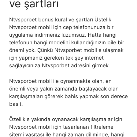
ve şartları
Ntvsporbet bonus kural ve şartları Üstelik
Ntvsporbet mobil için cep telefonunuza bir
uygulama indirmeniz lüzumsuz. Hatta hangi
telefonun hangi modelini kullandığınızın bile bir
önemi yok. Çünkü Ntvsporbet mobil e ulaşmak
için yapmanız gereken tek şey internet
sağlayıcınıza Ntvsporbet adresini girmek.
Ntvsporbet mobil ile oynanmakta olan, en
önemli veya yakın zamanda başlayacak olan
karşılaşmaları görerek bahis yapmak son derece
basit.
Özellikle yakında oynanacak karşılaşmalar için
Ntvsporbet mobil için tasarlanan filtreleme
sitemi vasıtası ile hangi zaman diliminde, hangi