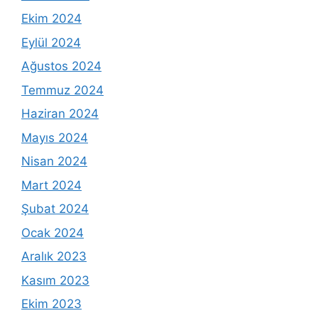
Ekim 2024
Eylül 2024
Ağustos 2024
Temmuz 2024
Haziran 2024
Mayıs 2024
Nisan 2024
Mart 2024
Şubat 2024
Ocak 2024
Aralık 2023
Kasım 2023
Ekim 2023