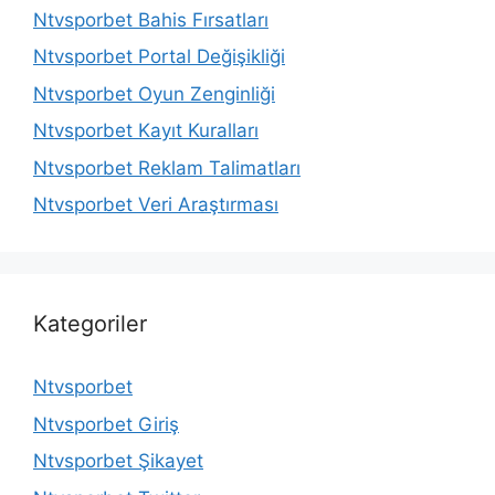
Ntvsporbet Bahis Fırsatları
Ntvsporbet Portal Değişikliği
Ntvsporbet Oyun Zenginliği
Ntvsporbet Kayıt Kuralları
Ntvsporbet Reklam Talimatları
Ntvsporbet Veri Araştırması
Kategoriler
Ntvsporbet
Ntvsporbet Giriş
Ntvsporbet Şikayet