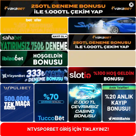
×
NTVSPORBET GİRİŞ İÇİN TIKLAYINIZ!