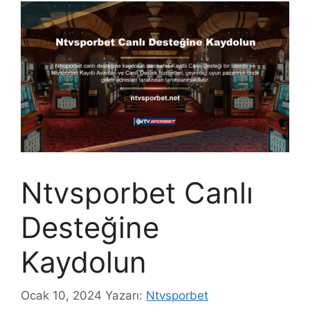
Ntvsporbet Canlı
Desteğine
Kaydolun
Ocak 10, 2024
Yazarı:
Ntvsporbet