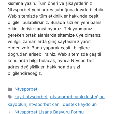
kısmına yazın. Tüm öneri ve şikayetleriniz
Ntvsporbet yeni adres çubuğuna kaydedilebilir.
Web sitemizde tüm etkinlikler hakkında çeşitli
bilgiler bulabilirsiniz. Burada sizi en yeni bahis
etkinlikleriyle tanıştırıyoruz. Tek yapmanız
gereken ortak alanlarda sitemize üye olmanız
ve ilgili zamanlarda giriş sayfasını ziyaret
etmenizdir. Bunu yaparak çeşitli bilgilere
doğrudan erişebilirsiniz. Web sitemizde çeşitli
konularda bilgi bulacak, ayrıca Ntvsporbet
adres değişiklikleri hakkında da sizi
bilgilendireceğiz.
Kategoriler
Ntvsporbet
Etiketler
kayit ntvsporbet
,
ntvsporbet canlı desteğine
kaydolun
,
ntvsporbet canlı destek kaydolun
Ntvsporbet Lisans Başvuru Formu