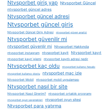
Ntvsporbet giriş yap
Ntvsporbet Güncel
ntvsporbet güncel adres
Ntvsporbet güncel adresi
Ntvsporbet güncel giriş
Ntvsporbet Güncel Giriş Adresi
ntvsporbet güven analizi
Ntvsporbet güvenilir mi
ntvsporbet güvenlir mi
Ntvsporbet Hakkında
Ntvsporbet kayıt
ntvsporbet kayit
ntvsporbet instagram
ntvsporbet kayıt i̇şlemi
ntvsporbet kayıtlı adresi nedir
Ntvsporbet kaç oldu
ntvsporbet kullanıc hesabı
ntvsporbet maç izle
ntvsporbet kullanıcı dostu
Ntvsporbet Mobil
ntvsporbet mobil uygulaması
Ntvsporbet nasıl bir site
Ntvsporbet Nasıl Girerim?
ntvsporbet ortaklık programı
ntvsporbet oyun sitesi
ntvsporbet oyun seçenekleri
Ntvsporbet para yatırma