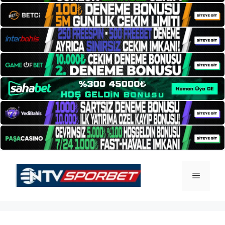
İçeriğe
atla
Menü