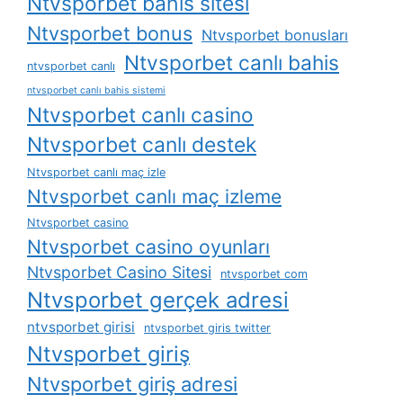
Ntvsporbet bahis sitesi
Ntvsporbet bonus
Ntvsporbet bonusları
Ntvsporbet canlı bahis
ntvsporbet canlı
ntvsporbet canlı bahis sistemi
Ntvsporbet canlı casino
Ntvsporbet canlı destek
Ntvsporbet canlı maç izle
Ntvsporbet canlı maç izleme
Ntvsporbet casino
Ntvsporbet casino oyunları
Ntvsporbet Casino Sitesi
ntvsporbet com
Ntvsporbet gerçek adresi
ntvsporbet girisi
ntvsporbet giris twitter
Ntvsporbet giriş
Ntvsporbet giriş adresi