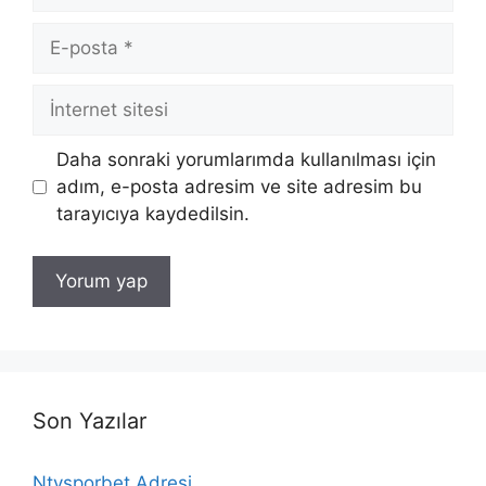
E-
posta
İnternet
sitesi
Daha sonraki yorumlarımda kullanılması için
adım, e-posta adresim ve site adresim bu
tarayıcıya kaydedilsin.
Son Yazılar
Ntvsporbet Adresi