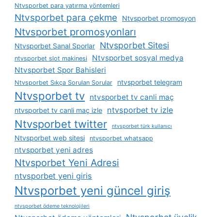
Ntvsporbet para yatırma yöntemleri
Ntvsporbet para çekme
Ntvsporbet promosyon
Ntvsporbet promosyonları
Ntvsporbet Sitesi
Ntvsporbet Sanal Sporlar
Ntvsporbet sosyal medya
ntvsporbet slot makinesi
Ntvsporbet Spor Bahisleri
ntvsporbet telegram
Ntvsporbet Sıkça Sorulan Sorular
Ntvsporbet tv
ntvsporbet tv canli maç
ntvsporbet tv izle
ntvsporbet tv canli maç izle
Ntvsporbet twitter
ntvsporbet türk kullanıcı
Ntvsporbet web sitesi
ntvsporbet whatsapp
ntvsporbet yeni adres
Ntvsporbet Yeni Adresi
ntvsporbet yeni giris
Ntvsporbet yeni güncel giriş
ntvsporbet ödeme teknolojileri