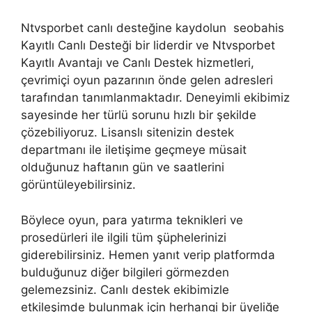
Ntvsporbet canlı desteğine kaydolun seobahis
Kayıtlı Canlı Desteği bir liderdir ve Ntvsporbet
Kayıtlı Avantajı ve Canlı Destek hizmetleri,
çevrimiçi oyun pazarının önde gelen adresleri
tarafından tanımlanmaktadır. Deneyimli ekibimiz
sayesinde her türlü sorunu hızlı bir şekilde
çözebiliyoruz. Lisanslı sitenizin destek
departmanı ile iletişime geçmeye müsait
olduğunuz haftanın gün ve saatlerini
görüntüleyebilirsiniz.
Böylece oyun, para yatırma teknikleri ve
prosedürleri ile ilgili tüm şüphelerinizi
giderebilirsiniz. Hemen yanıt verip platformda
bulduğunuz diğer bilgileri görmezden
gelemezsiniz. Canlı destek ekibimizle
etkileşimde bulunmak için herhangi bir üyeliğe