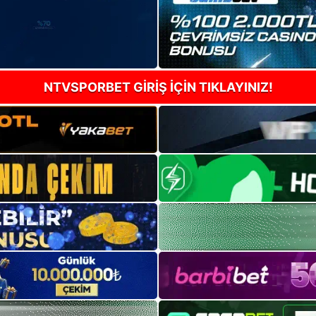
NTVSPORBET GİRİŞ İÇİN TIKLAYINIZ!