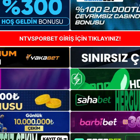
NTVSPORBET GİRİŞ İÇİN TIKLAYINIZ!