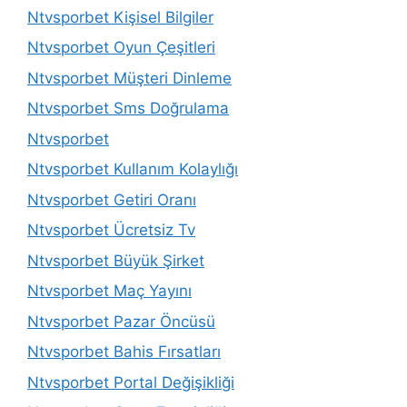
Ntvsporbet Kişisel Bilgiler
Ntvsporbet Oyun Çeşitleri
Ntvsporbet Müşteri Dinleme
Ntvsporbet Sms Doğrulama
Ntvsporbet
Ntvsporbet Kullanım Kolaylığı
Ntvsporbet Getiri Oranı
Ntvsporbet Ücretsiz Tv
Ntvsporbet Büyük Şirket
Ntvsporbet Maç Yayını
Ntvsporbet Pazar Öncüsü
Ntvsporbet Bahis Fırsatları
Ntvsporbet Portal Değişikliği