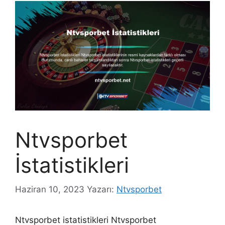
Ntvsporbet
İstatistikleri
Haziran 10, 2023
Yazarı:
Ntvsporbet
Ntvsporbet istatistikleri Ntvsporbet