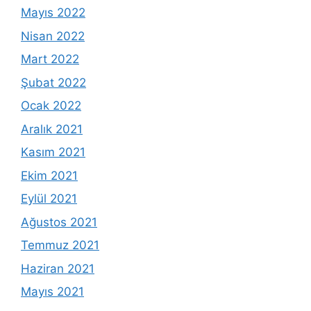
Mayıs 2022
Nisan 2022
Mart 2022
Şubat 2022
Ocak 2022
Aralık 2021
Kasım 2021
Ekim 2021
Eylül 2021
Ağustos 2021
Temmuz 2021
Haziran 2021
Mayıs 2021