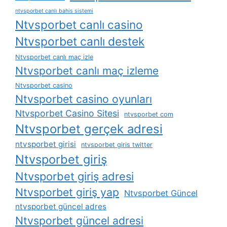
ntvsporbet canlı bahis sistemi
Ntvsporbet canlı casino
Ntvsporbet canlı destek
Ntvsporbet canlı maç izle
Ntvsporbet canlı maç izleme
Ntvsporbet casino
Ntvsporbet casino oyunları
Ntvsporbet Casino Sitesi
ntvsporbet com
Ntvsporbet gerçek adresi
ntvsporbet girisi
ntvsporbet giris twitter
Ntvsporbet giriş
Ntvsporbet giriş adresi
Ntvsporbet giriş yap
Ntvsporbet Güncel
ntvsporbet güncel adres
Ntvsporbet güncel adresi