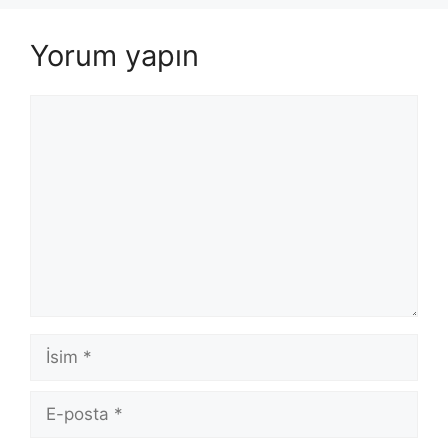
Yorum yapın
Yorum
İsim
E-
posta