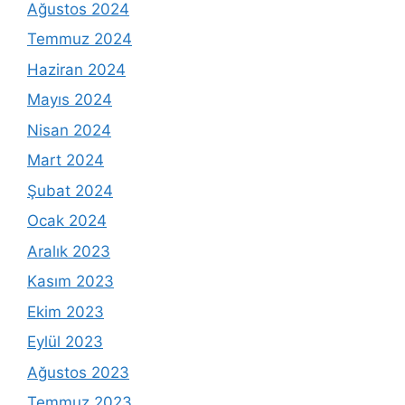
Ağustos 2024
Temmuz 2024
Haziran 2024
Mayıs 2024
Nisan 2024
Mart 2024
Şubat 2024
Ocak 2024
Aralık 2023
Kasım 2023
Ekim 2023
Eylül 2023
Ağustos 2023
Temmuz 2023