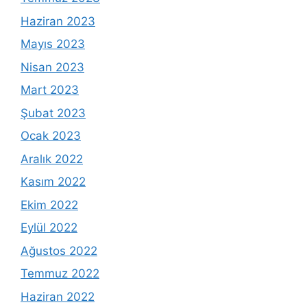
Haziran 2023
Mayıs 2023
Nisan 2023
Mart 2023
Şubat 2023
Ocak 2023
Aralık 2022
Kasım 2022
Ekim 2022
Eylül 2022
Ağustos 2022
Temmuz 2022
Haziran 2022