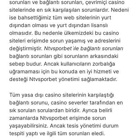
sorunları ve bağlantı sorunları, çevrimiçi casino
sitelerinde en sık karşılaşılan sorunlardır. Nedeni
ise bahsettiğimiz tüm web sitelerinin yurt
dışından olması ve yurt dışından lisanslı
olmasıdır. Bu nedenle ülkemizdeki bu casino
siteleri erişimde sorun yaşamış ve adreslerini
değiştirmiştir.
Ntvsporbet i̇le bağlantı sorunları
bağlantı sorunları gibi sorunların arkasındaki
sebep budur. Ancak kullanıcıların zorbalığa
uğramaması için bu konuda en iyi hizmeti ve
desteği Ntvsporbet yönetimi sağlamaktadır.
Tüm yasa dışı casino sitelerinin karşılaştığı
bağlantı sorunu, casino severler tarafından en
sık sorulan sorulardan biridir. Ayrıca belirli
zamanlarda Ntvsporbet erişimde sorun
yaşayabilirsiniz. Ancak tesis yönetimi durum
tespiti yaptı ve ilgili tüm sorunları eledi.