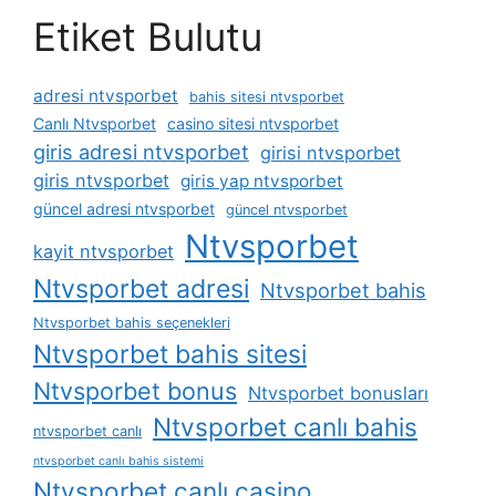
Etiket Bulutu
adresi ntvsporbet
bahis sitesi ntvsporbet
Canlı Ntvsporbet
casino sitesi ntvsporbet
giris adresi ntvsporbet
girisi ntvsporbet
giris ntvsporbet
giris yap ntvsporbet
güncel adresi ntvsporbet
güncel ntvsporbet
Ntvsporbet
kayit ntvsporbet
Ntvsporbet adresi
Ntvsporbet bahis
Ntvsporbet bahis seçenekleri
Ntvsporbet bahis sitesi
Ntvsporbet bonus
Ntvsporbet bonusları
Ntvsporbet canlı bahis
ntvsporbet canlı
ntvsporbet canlı bahis sistemi
Ntvsporbet canlı casino