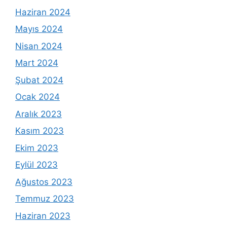
Haziran 2024
Mayıs 2024
Nisan 2024
Mart 2024
Şubat 2024
Ocak 2024
Aralık 2023
Kasım 2023
Ekim 2023
Eylül 2023
Ağustos 2023
Temmuz 2023
Haziran 2023