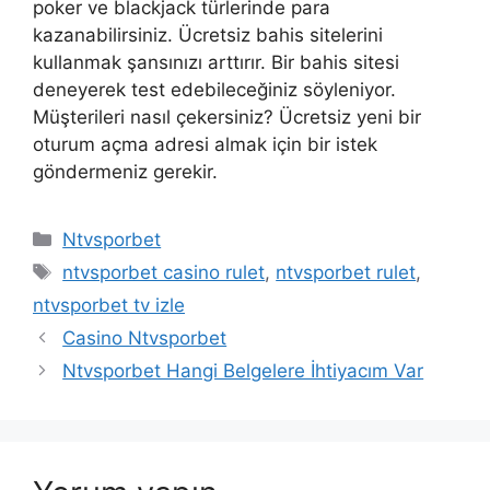
poker ve blackjack türlerinde para
kazanabilirsiniz. Ücretsiz bahis sitelerini
kullanmak şansınızı arttırır. Bir bahis sitesi
deneyerek test edebileceğiniz söyleniyor.
Müşterileri nasıl çekersiniz? Ücretsiz yeni bir
oturum açma adresi almak için bir istek
göndermeniz gerekir.
Kategoriler
Ntvsporbet
Etiketler
ntvsporbet casino rulet
,
ntvsporbet rulet
,
ntvsporbet tv izle
Casino Ntvsporbet
Ntvsporbet Hangi Belgelere İhtiyacım Var