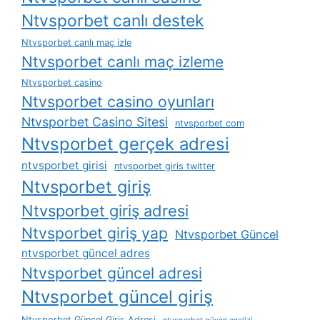
Ntvsporbet canlı destek
Ntvsporbet canlı maç izle
Ntvsporbet canlı maç izleme
Ntvsporbet casino
Ntvsporbet casino oyunları
Ntvsporbet Casino Sitesi
ntvsporbet com
Ntvsporbet gerçek adresi
ntvsporbet girisi
ntvsporbet giris twitter
Ntvsporbet giriş
Ntvsporbet giriş adresi
Ntvsporbet giriş yap
Ntvsporbet Güncel
ntvsporbet güncel adres
Ntvsporbet güncel adresi
Ntvsporbet güncel giriş
Ntvsporbet Güncel Giriş Adresi