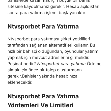
bahislerde kazanmak için büyük bir bahis
sitesine kaydolmanız gerekir. Hesap açıldıktan
sonra para yatırma işlemi başlayacaktır.
Ntvsporbet Para Yatırma
Ntvsporbet para yatırması şirket yetkilileri
tarafından sağlanan alternatifleri kullanır. Bu
hızlı bir bahisçi olduğundan, oyuncular yatırım
yapmak için mevcut adreslerini girmelidir.
Peşinat nedir?
Ntvsporbet para yatırma
Ödeme
almak için önce bir talep oluşturmanız
gerekir.Bahisler yakında hesabınıza
eklenecektir.
Ntvsporbet Para Yatırma
Yöntemleri Ve Limitleri