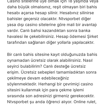
Casino sitelerine üye olmak için 18 yaşında veya
daha büyük olmalısınız, reşit olmayan biri bahis
hesabı açarsa hesap silinir. Hesabınız silinirse
bahisler geçersiz olacaktır. Ntvsporbet diğer
yasa dışı casino sitelerine göre mali bir avantajı
vardır. Canlı bahsi kazandıktan sonra banka
havalesi ile çekebilirsiniz. Hesap ödemesi Şirket
tarafından sağlanan diğer yollarla yapılacaktır.
Bir canlı bahis sitesine kayıt olduğunuzda bahis
oynamadan ücretsiz olarak alabilirsiniz. Nasıl
seyirci bulabilirim? Canlı desteğe ücretsiz
erişim. Ücretsiz sebepleri tamamladıktan sonra
çekilmeye devam edebileceğiniz
söylenmektedir. Herhangi bir çevrimiçi casino
sitesini kullanmak için para çekme işlemi
sırasında son adresinizi girmeniz gerekecektir.
Ntvsporbet şu anda öğrenci alıyor. Online rulet,