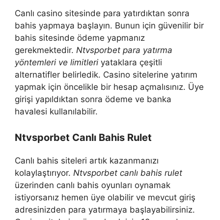
Canlı casino sitesinde para yatırdıktan sonra
bahis yapmaya başlayın. Bunun için güvenilir bir
bahis sitesinde ödeme yapmanız
gerekmektedir.
Ntvsporbet para yatırma
yöntemleri ve limitleri
yataklara çeşitli
alternatifler belirledik. Casino sitelerine yatırım
yapmak için öncelikle bir hesap açmalısınız. Üye
girişi yapıldıktan sonra ödeme ve banka
havalesi kullanılabilir.
Ntvsporbet Canlı Bahis Rulet
Canlı bahis siteleri artık kazanmanızı
kolaylaştırıyor.
Ntvsporbet canlı bahis rulet
üzerinden canlı bahis oyunları oynamak
istiyorsanız hemen üye olabilir ve mevcut giriş
adresinizden para yatırmaya başlayabilirsiniz.