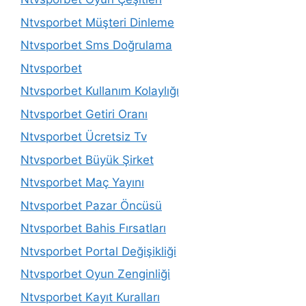
Ntvsporbet Müşteri Dinleme
Ntvsporbet Sms Doğrulama
Ntvsporbet
Ntvsporbet Kullanım Kolaylığı
Ntvsporbet Getiri Oranı
Ntvsporbet Ücretsiz Tv
Ntvsporbet Büyük Şirket
Ntvsporbet Maç Yayını
Ntvsporbet Pazar Öncüsü
Ntvsporbet Bahis Fırsatları
Ntvsporbet Portal Değişikliği
Ntvsporbet Oyun Zenginliği
Ntvsporbet Kayıt Kuralları