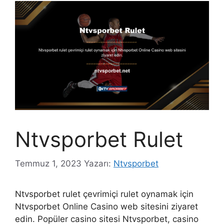
Ntvsporbet Rulet
Temmuz 1, 2023
Yazarı:
Ntvsporbet
Ntvsporbet rulet çevrimiçi rulet oynamak için
Ntvsporbet Online Casino web sitesini ziyaret
edin. Popüler casino sitesi Ntvsporbet, casino