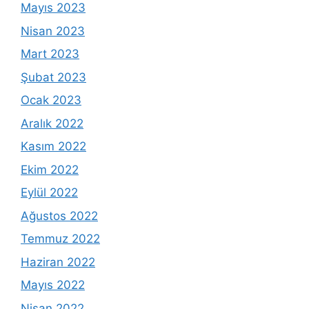
Mayıs 2023
Nisan 2023
Mart 2023
Şubat 2023
Ocak 2023
Aralık 2022
Kasım 2022
Ekim 2022
Eylül 2022
Ağustos 2022
Temmuz 2022
Haziran 2022
Mayıs 2022
Nisan 2022