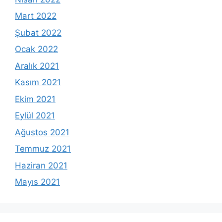
Mart 2022
Şubat 2022
Ocak 2022
Aralık 2021
Kasım 2021
Ekim 2021
Eylül 2021
Ağustos 2021
Temmuz 2021
Haziran 2021
Mayıs 2021