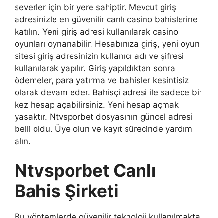
severler için bir yere sahiptir. Mevcut giriş
adresinizle en güvenilir canlı casino bahislerine
katılın. Yeni giriş adresi kullanılarak casino
oyunları oynanabilir. Hesabınıza giriş, yeni oyun
sitesi giriş adresinizin kullanıcı adı ve şifresi
kullanılarak yapılır. Giriş yapıldıktan sonra
ödemeler, para yatırma ve bahisler kesintisiz
olarak devam eder. Bahisçi adresi ile sadece bir
kez hesap açabilirsiniz. Yeni hesap açmak
yasaktır. Ntvsporbet dosyasının güncel adresi
belli oldu. Üye olun ve kayıt sürecinde yardım
alın.
Ntvsporbet Canlı
Bahis Şirketi
Bu yöntemlerde güvenilir teknoloji kullanılmakta