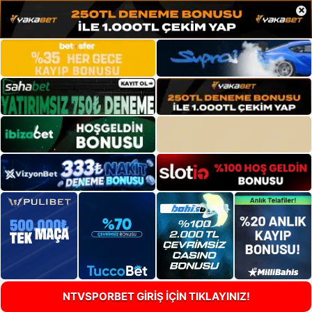
×
NTVSPORBET GİRİŞ İÇİN TIKLAYINIZ!