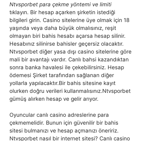
Ntvsporbet para çekme yöntemi ve limiti
tıklayın. Bir hesap açarken şirketin istediği
bilgileri girin. Casino sitelerine üye olmak için 18
yaşında veya daha büyük olmalısınız, reşit
olmayan biri bahis hesabı açarsa hesap silinir.
Hesabınız silinirse bahisler geçersiz olacaktır.
Ntvsporbet diğer yasa dışı casino sitelerine göre
mali bir avantajı vardır. Canlı bahsi kazandıktan
sonra banka havalesi ile çekebilirsiniz. Hesap
ödemesi Şirket tarafından sağlanan diğer
yollarla yapılacaktır.Bir bahis sitesine kayıt
olurken doğru verileri kullanmalısınız.Ntvsporbet
gümüş alırken hesap ve gelir arıyor.
Oyuncular canlı casino adreslerine para
çekmemelidir. Bunun için güvenilir bir bahis
sitesi bulmanızı ve hesap açmanızı öneririz.
Ntvsporbet nasıl bir internet sitesi? Canlı casino