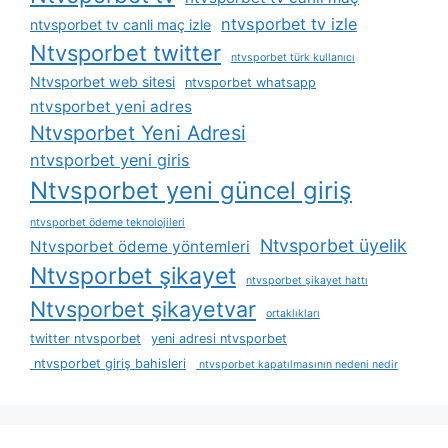
ntvsporbet tv izle
ntvsporbet tv canli maç izle
Ntvsporbet twitter
ntvsporbet türk kullanıcı
Ntvsporbet web sitesi
ntvsporbet whatsapp
ntvsporbet yeni adres
Ntvsporbet Yeni Adresi
ntvsporbet yeni giris
Ntvsporbet yeni güncel giriş
ntvsporbet ödeme teknolojileri
Ntvsporbet üyelik
Ntvsporbet ödeme yöntemleri
Ntvsporbet şikayet
ntvsporbet şikayet hattı
Ntvsporbet şikayetvar
ortaklıkları
twitter ntvsporbet
yeni adresi ntvsporbet
ntvsporbet giriş bahisleri
ntvsporbet kapatılmasının nedeni nedir