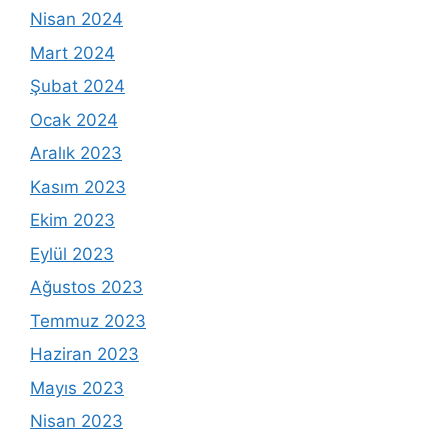
Nisan 2024
Mart 2024
Şubat 2024
Ocak 2024
Aralık 2023
Kasım 2023
Ekim 2023
Eylül 2023
Ağustos 2023
Temmuz 2023
Haziran 2023
Mayıs 2023
Nisan 2023