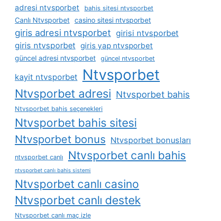
adresi ntvsporbet
bahis sitesi ntvsporbet
Canlı Ntvsporbet
casino sitesi ntvsporbet
giris adresi ntvsporbet
girisi ntvsporbet
giris ntvsporbet
giris yap ntvsporbet
güncel adresi ntvsporbet
güncel ntvsporbet
Ntvsporbet
kayit ntvsporbet
Ntvsporbet adresi
Ntvsporbet bahis
Ntvsporbet bahis seçenekleri
Ntvsporbet bahis sitesi
Ntvsporbet bonus
Ntvsporbet bonusları
Ntvsporbet canlı bahis
ntvsporbet canlı
ntvsporbet canlı bahis sistemi
Ntvsporbet canlı casino
Ntvsporbet canlı destek
Ntvsporbet canlı maç izle