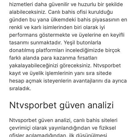
hizmetleri daha güvenilir ve huzurlu bir şekilde
alabileceksiniz. Canlı bahis ofisi kurulduğu
günden bu yana ülkemdeki bahis piyasasının en
renkli ve karlı isimlerinden biri olarak iyi
performans göstermekte ve üyelerine en keyifli
tasarımı sunmaktadır. Yeşil butonlarla
donatılmış platformları incelediğimizde birçok
farklı alanda para kazanma fırsatları
yakalayabileceğinizi göreceksiniz. Ntvsporbet
kayıt ve üyelik işlemlerinin yanı sıra sitede
hesap açmak isteyenlerin avantajlarını da ayrıca
sıraladık.
Ntvsporbet güven analizi
Ntvsporbet güven analizi, canlı bahis siteleri
çevrimiçi olarak yayınlandığından ve fiziksel
ofisler açılamadığından, ilk düşünülmesi