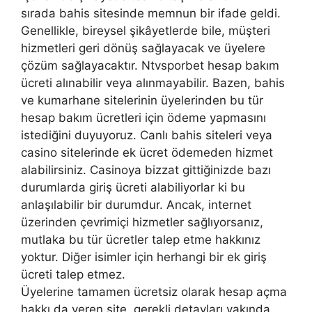
sırada bahis sitesinde memnun bir ifade geldi.
Genellikle, bireysel şikâyetlerde bile, müşteri
hizmetleri geri dönüş sağlayacak ve üyelere
çözüm sağlayacaktır. Ntvsporbet hesap bakım
ücreti alınabilir veya alınmayabilir. Bazen, bahis
ve kumarhane sitelerinin üyelerinden bu tür
hesap bakım ücretleri için ödeme yapmasını
istediğini duyuyoruz. Canlı bahis siteleri veya
casino sitelerinde ek ücret ödemeden hizmet
alabilirsiniz. Casinoya bizzat gittiğinizde bazı
durumlarda giriş ücreti alabiliyorlar ki bu
anlaşılabilir bir durumdur. Ancak, internet
üzerinden çevrimiçi hizmetler sağlıyorsanız,
mutlaka bu tür ücretler talep etme hakkınız
yoktur. Diğer isimler için herhangi bir ek giriş
ücreti talep etmez.
Üyelerine tamamen ücretsiz olarak hesap açma
hakkı da veren site, gerekli detayları yakında