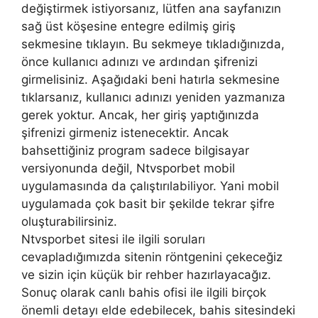
değiştirmek istiyorsanız, lütfen ana sayfanızın
sağ üst köşesine entegre edilmiş giriş
sekmesine tıklayın. Bu sekmeye tıkladığınızda,
önce kullanıcı adınızı ve ardından şifrenizi
girmelisiniz. Aşağıdaki beni hatırla sekmesine
tıklarsanız, kullanıcı adınızı yeniden yazmanıza
gerek yoktur. Ancak, her giriş yaptığınızda
şifrenizi girmeniz istenecektir. Ancak
bahsettiğiniz program sadece bilgisayar
versiyonunda değil, Ntvsporbet mobil
uygulamasında da çalıştırılabiliyor. Yani mobil
uygulamada çok basit bir şekilde tekrar şifre
oluşturabilirsiniz.
Ntvsporbet sitesi ile ilgili soruları
cevapladığımızda sitenin röntgenini çekeceğiz
ve sizin için küçük bir rehber hazırlayacağız.
Sonuç olarak canlı bahis ofisi ile ilgili birçok
önemli detayı elde edebilecek, bahis sitesindeki