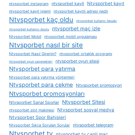
Ntvsporbet kayıt
ntvsporbet kayit
ntvsporbet instagram
ntvsporbet kayıt i̇şlemi
ntvsporbet kayıtlı adresi nedir
Ntvsporbet kaç oldu
ntvsporbet kullanıc hesabı
ntvsporbet maç izle
ntvsporbet kullanıcı dostu
Ntvsporbet Mobil
ntvsporbet mobil uygulaması
Ntvsporbet nasıl bir site
Ntvsporbet Nasıl Girerim?
ntvsporbet ortaklık programı
ntvsporbet oyun sitesi
ntvsporbet oyun seçenekleri
Ntvsporbet para yatırma
Ntvsporbet para yatırma yöntemleri
Ntvsporbet para çekme
Ntvsporbet promosyon
Ntvsporbet promosyonları
Ntvsporbet Sitesi
Ntvsporbet Sanal Sporlar
Ntvsporbet sosyal medya
ntvsporbet slot makinesi
Ntvsporbet Spor Bahisleri
ntvsporbet telegram
Ntvsporbet Sıkça Sorulan Sorular
Ntvsporbet tv
ntvsporbet tv canli maç