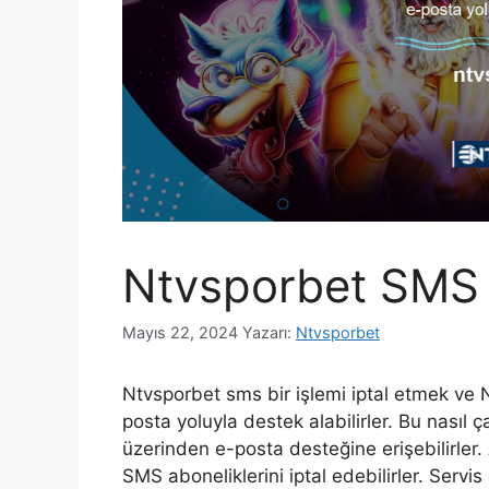
Ntvsporbet SMS
Mayıs 22, 2024
Yazarı:
Ntvsporbet
Ntvsporbet sms bir işlemi iptal etmek ve
posta yoluyla destek alabilirler. Bu nasıl 
üzerinden e-posta desteğine erişebilirle
SMS aboneliklerini iptal edebilirler. Servi