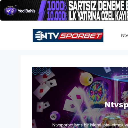
İçeriğe
atla
Ntv