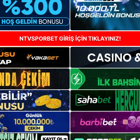
NTVSPORBET GİRİŞ İÇİN TIKLAYINIZ!