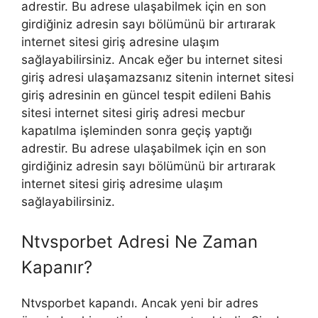
adrestir. Bu adrese ulaşabilmek için en son
girdiğiniz adresin sayı bölümünü bir artırarak
internet sitesi giriş adresine ulaşım
sağlayabilirsiniz. Ancak eğer bu internet sitesi
giriş adresi ulaşamazsanız sitenin internet sitesi
giriş adresinin en güncel tespit edileni Bahis
sitesi internet sitesi giriş adresi mecbur
kapatılma işleminden sonra geçiş yaptığı
adrestir. Bu adrese ulaşabilmek için en son
girdiğiniz adresin sayı bölümünü bir artırarak
internet sitesi giriş adresime ulaşım
sağlayabilirsiniz.
Ntvsporbet Adresi Ne Zaman
Kapanır?
Ntvsporbet kapandı. Ancak yeni bir adres