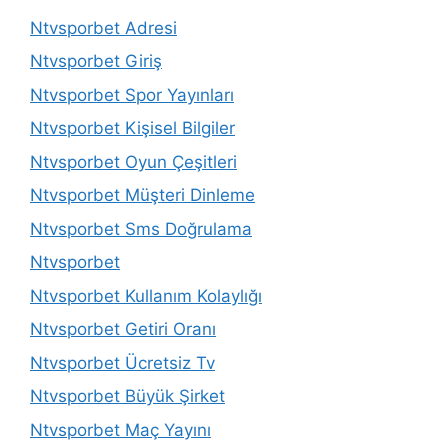
Ntvsporbet Adresi
Ntvsporbet Giriş
Ntvsporbet Spor Yayınları
Ntvsporbet Kişisel Bilgiler
Ntvsporbet Oyun Çeşitleri
Ntvsporbet Müşteri Dinleme
Ntvsporbet Sms Doğrulama
Ntvsporbet
Ntvsporbet Kullanım Kolaylığı
Ntvsporbet Getiri Oranı
Ntvsporbet Ücretsiz Tv
Ntvsporbet Büyük Şirket
Ntvsporbet Maç Yayını