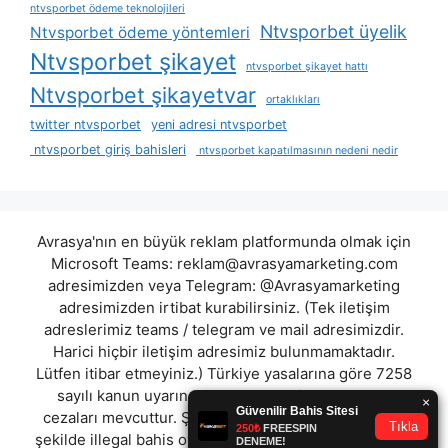
ntvsporbet ödeme teknolojileri
Ntvsporbet üyelik
Ntvsporbet ödeme yöntemleri
Ntvsporbet şikayet
ntvsporbet şikayet hattı
Ntvsporbet şikayetvar
ortaklıkları
twitter ntvsporbet
yeni adresi ntvsporbet
ntvsporbet giriş bahisleri
ntvsporbet kapatılmasının nedeni nedir
Avrasya'nın en büyük reklam platformunda olmak için
Microsoft Teams:
reklam@avrasyamarketing.com
adresimizden veya Telegram: @Avrasyamarketing
adresimizden irtibat kurabilirsiniz. (Tek iletişim
adreslerimiz teams / telegram ve mail adresimizdir.
Harici hiçbir iletişim adresimiz bulunmamaktadır.
Lütfen itibar etmeyiniz.) Türkiye yasalarına göre 7258
sayılı kanun uyarınca yasa dışı bahis oynamanın
cezaları mevcuttur. Şu an bulunduğunuz site hiç bir
şekilde illegal bahis oyunları oynatmıyor ve oynamaya