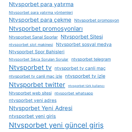
Ntvsporbet para yatırma
Ntvsporbet para yatırma yöntemleri
Ntvsporbet para çekme
Ntvsporbet promosyon
Ntvsporbet promosyonları
Ntvsporbet Sitesi
Ntvsporbet Sanal Sporlar
Ntvsporbet sosyal medya
ntvsporbet slot makinesi
Ntvsporbet Spor Bahisleri
ntvsporbet telegram
Ntvsporbet Sıkça Sorulan Sorular
Ntvsporbet tv
ntvsporbet tv canli maç
ntvsporbet tv izle
ntvsporbet tv canli maç izle
Ntvsporbet twitter
ntvsporbet türk kullanıcı
Ntvsporbet web sitesi
ntvsporbet whatsapp
ntvsporbet yeni adres
Ntvsporbet Yeni Adresi
ntvsporbet yeni giris
Ntvsporbet yeni güncel giriş