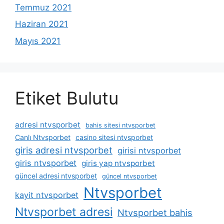
Temmuz 2021
Haziran 2021
Mayıs 2021
Etiket Bulutu
adresi ntvsporbet
bahis sitesi ntvsporbet
Canlı Ntvsporbet
casino sitesi ntvsporbet
giris adresi ntvsporbet
girisi ntvsporbet
giris ntvsporbet
giris yap ntvsporbet
güncel adresi ntvsporbet
güncel ntvsporbet
Ntvsporbet
kayit ntvsporbet
Ntvsporbet adresi
Ntvsporbet bahis