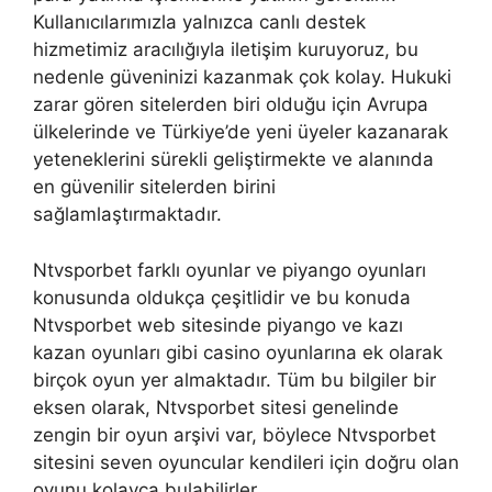
Kullanıcılarımızla yalnızca canlı destek
hizmetimiz aracılığıyla iletişim kuruyoruz, bu
nedenle güveninizi kazanmak çok kolay. Hukuki
zarar gören sitelerden biri olduğu için Avrupa
ülkelerinde ve Türkiye’de yeni üyeler kazanarak
yeteneklerini sürekli geliştirmekte ve alanında
en güvenilir sitelerden birini
sağlamlaştırmaktadır.
Ntvsporbet farklı oyunlar ve piyango oyunları
konusunda oldukça çeşitlidir ve bu konuda
Ntvsporbet web sitesinde piyango ve kazı
kazan oyunları gibi casino oyunlarına ek olarak
birçok oyun yer almaktadır. Tüm bu bilgiler bir
eksen olarak, Ntvsporbet sitesi genelinde
zengin bir oyun arşivi var, böylece Ntvsporbet
sitesini seven oyuncular kendileri için doğru olan
oyunu kolayca bulabilirler.