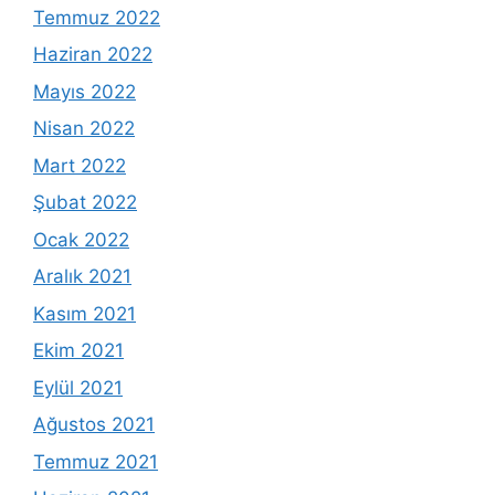
Temmuz 2022
Haziran 2022
Mayıs 2022
Nisan 2022
Mart 2022
Şubat 2022
Ocak 2022
Aralık 2021
Kasım 2021
Ekim 2021
Eylül 2021
Ağustos 2021
Temmuz 2021