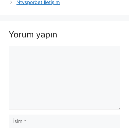
Ntvsporbet İletişim
Yorum yapın
Yorum
İsim