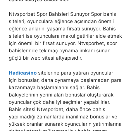
Ntvsporbet Spor Bahisleri Sunuyor Spor bahis
siteleri, oyunculara eğlence açısından önemli
eğlence anlarını yaşama fırsatı sunuyor. Bahis
siteleri ise oyunculara makul getiriler elde etmek
için önemli bir fırsat sunuyor. Ntvsporbet, spor
bahislerinde tek maç oynama imkanı sunan
güçlü bir web sitesi altyapısıdır.
Hadicasino
sitelerine para yatıran oyuncular
için bonuslar, daha oynamaya başlamadan para
kazanmaya başlamalarını sağlar. Bahis
bakiyelerinin yerini alan bonuslar oluşturarak
oyuncular çok daha iyi seçimler yapabilirler.
Bahis sitesi Ntvsporbet, daha önce bahis
yapılmadığı zamanlarda inanılmaz bonuslar ve
yüksek oranlar sunarak oyuncuların yatırımlarına