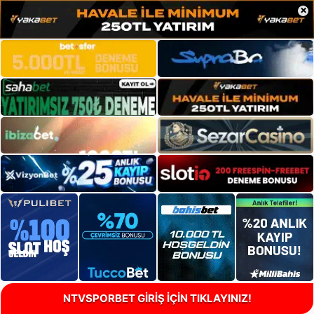
×
NTVSPORBET GİRİŞ İÇİN TIKLAYINIZ!