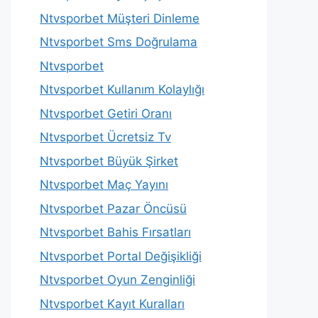
Ntvsporbet Müşteri Dinleme
Ntvsporbet Sms Doğrulama
Ntvsporbet
Ntvsporbet Kullanım Kolaylığı
Ntvsporbet Getiri Oranı
Ntvsporbet Ücretsiz Tv
Ntvsporbet Büyük Şirket
Ntvsporbet Maç Yayını
Ntvsporbet Pazar Öncüsü
Ntvsporbet Bahis Fırsatları
Ntvsporbet Portal Değişikliği
Ntvsporbet Oyun Zenginliği
Ntvsporbet Kayıt Kuralları