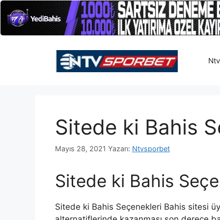
İçeriğe
atla
Ntv
Sitede ki Bahis S
Mayıs 28, 2021
Yazarı:
Ntvsporbet
Sitede ki Bahis Seçe
Sitede ki Bahis Seçenekleri Bahis sitesi üy
alternatiflerinde kazanması son derece basi