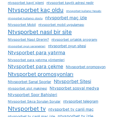
ntvsporbet kayıt i̇şlemi
ntvsporbet kayıtlı adresi nedir
Ntvsporbet kaç oldu
ntvsporbet kullanıc hesabı
ntvsporbet maç izle
ntvsporbet kullanıcı dostu
Ntvsporbet Mobil
ntvsporbet mobil uygulaması
Ntvsporbet nasıl bir site
Ntvsporbet Nasıl Girerim?
ntvsporbet ortaklık programı
ntvsporbet oyun sitesi
ntvsporbet oyun seçenekleri
Ntvsporbet para yatırma
Ntvsporbet para yatırma yöntemleri
Ntvsporbet para çekme
Ntvsporbet promosyon
Ntvsporbet promosyonları
Ntvsporbet Sitesi
Ntvsporbet Sanal Sporlar
Ntvsporbet sosyal medya
ntvsporbet slot makinesi
Ntvsporbet Spor Bahisleri
ntvsporbet telegram
Ntvsporbet Sıkça Sorulan Sorular
Ntvsporbet tv
ntvsporbet tv canli maç
ntvsporbet tv izle
ntvsporbet tv canli maç izle