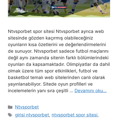
Ntvsporbet spor sitesi Ntvsporbet ayrıca web
sitesinde gözden kaçırmış olabileceğiniz
oyunların kısa özetlerini ve değerlendirmelerini
de sunuyor. Ntvsporbet sadece futbol maçlarını
değil aynı zamanda sitenin farklı bölümlerindeki
oyunları da kapsamaktadır. Olimpiyatlar da dahil
olmak üzere tüm spor etkinlikleri, futbol ve
basketbol temalı web sitelerinden canlı olarak
yayınlanabiliyor. Sitede oyun profilleri ve
incelemelerin yanı sıra çeşitli …
Devamını oku…
Kategoriler
Ntvsporbet
Etiketler
girisi ntvsporbet
,
ntvsporbet spor sitesi
,