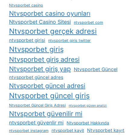
Ntvsporbet casino
Ntvsporbet casino oyunları
Ntvsporbet Casino Sitesi
ntvsporbet com
Ntvsporbet gerçek adresi
ntvsporbet girisi
ntvsporbet giris twitter
Ntvsporbet giriş
Ntvsporbet giriş adresi
Ntvsporbet giriş yap
Ntvsporbet Güncel
ntvsporbet güncel adres
Ntvsporbet güncel adresi
Ntvsporbet güncel giriş
Ntvsporbet Güncel Giriş Adresi
ntvsporbet güven analizi
Ntvsporbet güvenilir mi
ntvsporbet güvenlir mi
Ntvsporbet Hakkında
Ntvsporbet kayıt
ntvsporbet kayit
ntvsporbet instagram