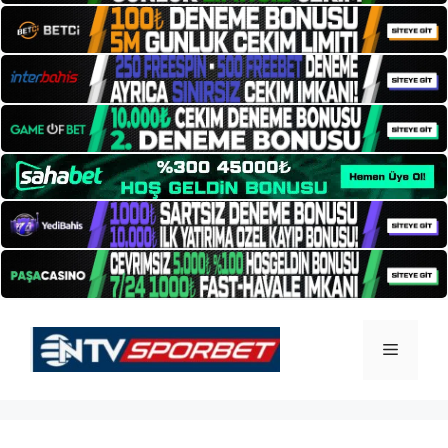
İçeriğe
atla
Menü