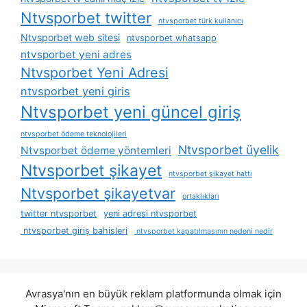
Ntvsporbet twitter
ntvsporbet türk kullanıcı
Ntvsporbet web sitesi
ntvsporbet whatsapp
ntvsporbet yeni adres
Ntvsporbet Yeni Adresi
ntvsporbet yeni giris
Ntvsporbet yeni güncel giriş
ntvsporbet ödeme teknolojileri
Ntvsporbet üyelik
Ntvsporbet ödeme yöntemleri
Ntvsporbet şikayet
ntvsporbet şikayet hattı
Ntvsporbet şikayetvar
ortaklıkları
twitter ntvsporbet
yeni adresi ntvsporbet
ntvsporbet giriş bahisleri
ntvsporbet kapatılmasının nedeni nedir
Avrasya'nın en büyük reklam platformunda olmak için