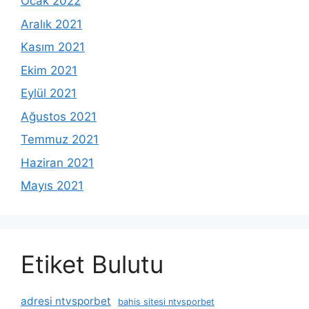
Ocak 2022
Aralık 2021
Kasım 2021
Ekim 2021
Eylül 2021
Ağustos 2021
Temmuz 2021
Haziran 2021
Mayıs 2021
Etiket Bulutu
adresi ntvsporbet
bahis sitesi ntvsporbet