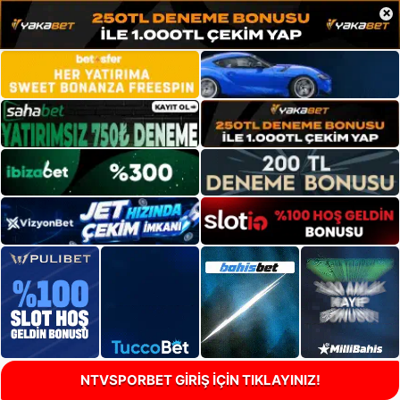
×
NTVSPORBET GİRİŞ İÇİN TIKLAYINIZ!