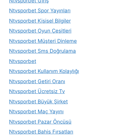
Ntvsporbet Giriş
Ntvsporbet Spor Yayınları
Ntvsporbet Kişisel Bilgiler
Ntvsporbet Oyun Çeşitleri
Ntvsporbet Müşteri Dinleme
Ntvsporbet Sms Doğrulama
Ntvsporbet
Ntvsporbet Kullanım Kolaylığı
Ntvsporbet Getiri Oranı
Ntvsporbet Ücretsiz Tv
Ntvsporbet Büyük Şirket
Ntvsporbet Maç Yayını
Ntvsporbet Pazar Öncüsü
Ntvsporbet Bahis Fırsatları