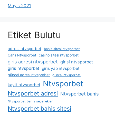
Mayıs 2021
Etiket Bulutu
adresi ntvsporbet
bahis sitesi ntvsporbet
Canlı Ntvsporbet
casino sitesi ntvsporbet
giris adresi ntvsporbet
girisi ntvsporbet
giris ntvsporbet
giris yap ntvsporbet
güncel adresi ntvsporbet
güncel ntvsporbet
Ntvsporbet
kayit ntvsporbet
Ntvsporbet adresi
Ntvsporbet bahis
Ntvsporbet bahis seçenekleri
Ntvsporbet bahis sitesi