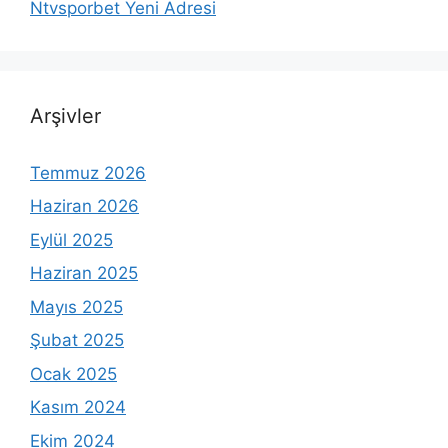
Ntvsporbet Yeni Adresi
Arşivler
Temmuz 2026
Haziran 2026
Eylül 2025
Haziran 2025
Mayıs 2025
Şubat 2025
Ocak 2025
Kasım 2024
Ekim 2024