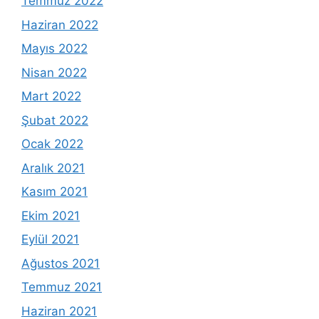
Temmuz 2022
Haziran 2022
Mayıs 2022
Nisan 2022
Mart 2022
Şubat 2022
Ocak 2022
Aralık 2021
Kasım 2021
Ekim 2021
Eylül 2021
Ağustos 2021
Temmuz 2021
Haziran 2021