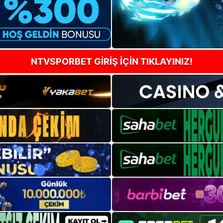
NTVSPORBET GİRİŞ İÇİN TIKLAYINIZ!