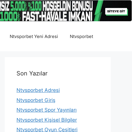
Ntvsporbet Yeni Adresi
Ntvsporbet
Son Yazılar
Ntvsporbet Adresi
Ntvsporbet Giriş
Ntvsporbet Spor Yayınları
Ntvsporbet Kişisel Bilgiler
Ntvsporbet Oyun Çeşitleri