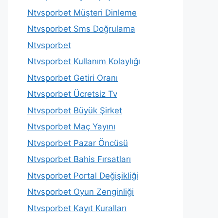
Ntvsporbet Müşteri Dinleme
Ntvsporbet Sms Doğrulama
Ntvsporbet
Ntvsporbet Kullanım Kolaylığı
Ntvsporbet Getiri Oranı
Ntvsporbet Ücretsiz Tv
Ntvsporbet Büyük Şirket
Ntvsporbet Maç Yayını
Ntvsporbet Pazar Öncüsü
Ntvsporbet Bahis Fırsatları
Ntvsporbet Portal Değişikliği
Ntvsporbet Oyun Zenginliği
Ntvsporbet Kayıt Kuralları