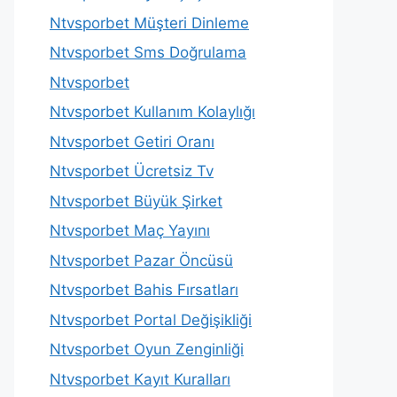
Ntvsporbet Müşteri Dinleme
Ntvsporbet Sms Doğrulama
Ntvsporbet
Ntvsporbet Kullanım Kolaylığı
Ntvsporbet Getiri Oranı
Ntvsporbet Ücretsiz Tv
Ntvsporbet Büyük Şirket
Ntvsporbet Maç Yayını
Ntvsporbet Pazar Öncüsü
Ntvsporbet Bahis Fırsatları
Ntvsporbet Portal Değişikliği
Ntvsporbet Oyun Zenginliği
Ntvsporbet Kayıt Kuralları