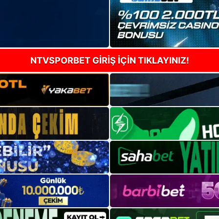
NTVSPORBET GİRİŞ İÇİN TIKLAYINIZ!