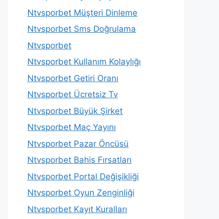
Ntvsporbet Müşteri Dinleme
Ntvsporbet Sms Doğrulama
Ntvsporbet
Ntvsporbet Kullanım Kolaylığı
Ntvsporbet Getiri Oranı
Ntvsporbet Ücretsiz Tv
Ntvsporbet Büyük Şirket
Ntvsporbet Maç Yayını
Ntvsporbet Pazar Öncüsü
Ntvsporbet Bahis Fırsatları
Ntvsporbet Portal Değişikliği
Ntvsporbet Oyun Zenginliği
Ntvsporbet Kayıt Kuralları