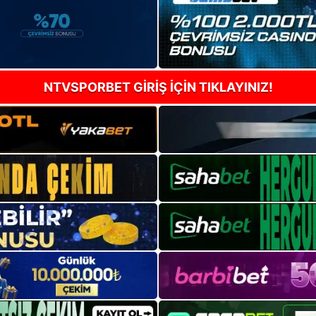
NTVSPORBET GİRİŞ İÇİN TIKLAYINIZ!