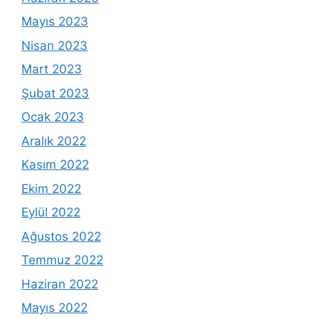
Mayıs 2023
Nisan 2023
Mart 2023
Şubat 2023
Ocak 2023
Aralık 2022
Kasım 2022
Ekim 2022
Eylül 2022
Ağustos 2022
Temmuz 2022
Haziran 2022
Mayıs 2022