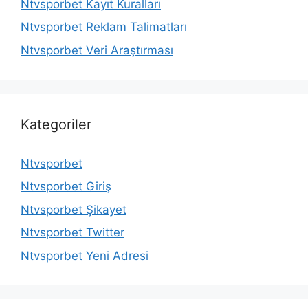
Ntvsporbet Kayıt Kuralları
Ntvsporbet Reklam Talimatları
Ntvsporbet Veri Araştırması
Kategoriler
Ntvsporbet
Ntvsporbet Giriş
Ntvsporbet Şikayet
Ntvsporbet Twitter
Ntvsporbet Yeni Adresi