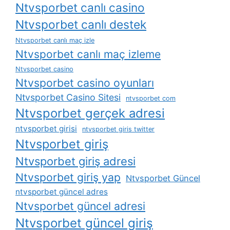
Ntvsporbet canlı casino
Ntvsporbet canlı destek
Ntvsporbet canlı maç izle
Ntvsporbet canlı maç izleme
Ntvsporbet casino
Ntvsporbet casino oyunları
Ntvsporbet Casino Sitesi
ntvsporbet com
Ntvsporbet gerçek adresi
ntvsporbet girisi
ntvsporbet giris twitter
Ntvsporbet giriş
Ntvsporbet giriş adresi
Ntvsporbet giriş yap
Ntvsporbet Güncel
ntvsporbet güncel adres
Ntvsporbet güncel adresi
Ntvsporbet güncel giriş