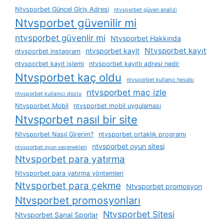
Ntvsporbet Güncel Giriş Adresi
ntvsporbet güven analizi
Ntvsporbet güvenilir mi
ntvsporbet güvenlir mi
Ntvsporbet Hakkında
Ntvsporbet kayıt
ntvsporbet kayit
ntvsporbet instagram
ntvsporbet kayıt i̇şlemi
ntvsporbet kayıtlı adresi nedir
Ntvsporbet kaç oldu
ntvsporbet kullanıc hesabı
ntvsporbet maç izle
ntvsporbet kullanıcı dostu
Ntvsporbet Mobil
ntvsporbet mobil uygulaması
Ntvsporbet nasıl bir site
Ntvsporbet Nasıl Girerim?
ntvsporbet ortaklık programı
ntvsporbet oyun sitesi
ntvsporbet oyun seçenekleri
Ntvsporbet para yatırma
Ntvsporbet para yatırma yöntemleri
Ntvsporbet para çekme
Ntvsporbet promosyon
Ntvsporbet promosyonları
Ntvsporbet Sitesi
Ntvsporbet Sanal Sporlar