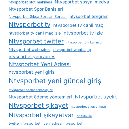
Ntvsporbet sosyal medya
ntvsporbet slot makinesi
Ntvsporbet Spor Bahisleri
ntvsporbet telegram
Ntvsporbet Sıkça Sorulan Sorular
Ntvsporbet tv
ntvsporbet tv canli maç
ntvsporbet tv izle
ntvsporbet tv canli maç izle
Ntvsporbet twitter
ntvsporbet türk kullanıcı
Ntvsporbet web sitesi
ntvsporbet whatsapp
ntvsporbet yeni adres
Ntvsporbet Yeni Adresi
ntvsporbet yeni giris
Ntvsporbet yeni güncel giriş
ntvsporbet ödeme teknolojileri
Ntvsporbet üyelik
Ntvsporbet ödeme yöntemleri
Ntvsporbet şikayet
ntvsporbet şikayet hattı
Ntvsporbet şikayetvar
ortaklıkları
twitter ntvsporbet
yeni adresi ntvsporbet