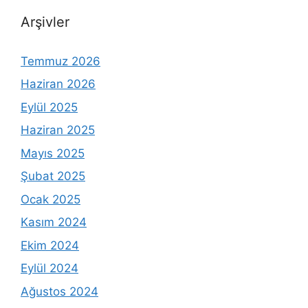
Arşivler
Temmuz 2026
Haziran 2026
Eylül 2025
Haziran 2025
Mayıs 2025
Şubat 2025
Ocak 2025
Kasım 2024
Ekim 2024
Eylül 2024
Ağustos 2024