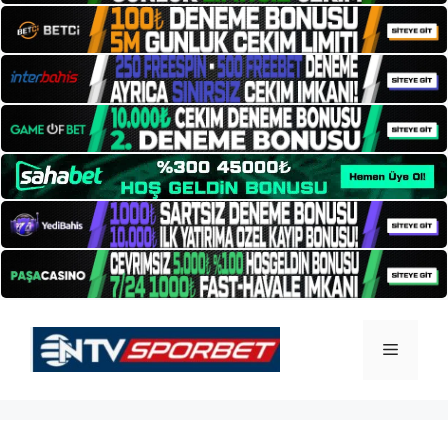
İçeriğe
atla
Menü