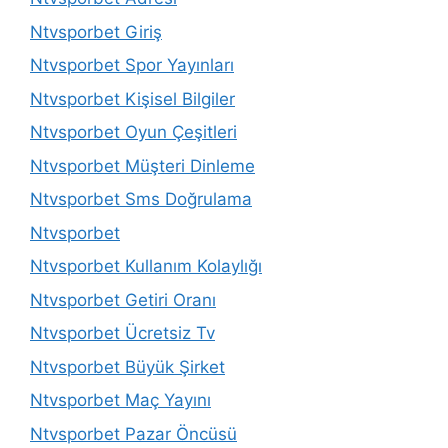
Ntvsporbet Giriş
Ntvsporbet Spor Yayınları
Ntvsporbet Kişisel Bilgiler
Ntvsporbet Oyun Çeşitleri
Ntvsporbet Müşteri Dinleme
Ntvsporbet Sms Doğrulama
Ntvsporbet
Ntvsporbet Kullanım Kolaylığı
Ntvsporbet Getiri Oranı
Ntvsporbet Ücretsiz Tv
Ntvsporbet Büyük Şirket
Ntvsporbet Maç Yayını
Ntvsporbet Pazar Öncüsü