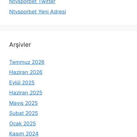
Ntvsporbet Twitter
Ntvsporbet Yeni Adresi
Arşivler
Temmuz 2026
Haziran 2026
Eylül 2025
Haziran 2025
Mayıs 2025
Şubat 2025
Ocak 2025
Kasım 2024