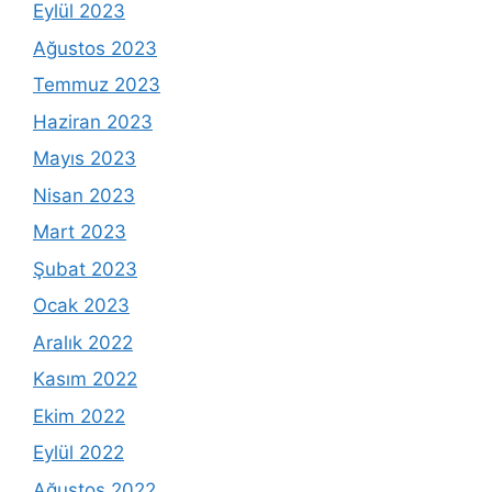
Eylül 2023
Ağustos 2023
Temmuz 2023
Haziran 2023
Mayıs 2023
Nisan 2023
Mart 2023
Şubat 2023
Ocak 2023
Aralık 2022
Kasım 2022
Ekim 2022
Eylül 2022
Ağustos 2022