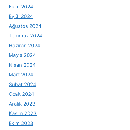
Ekim 2024
Eylül 2024
Ağustos 2024
Temmuz 2024
Haziran 2024
Mayıs 2024
Nisan 2024
Mart 2024
Şubat 2024
Ocak 2024
Aralık 2023
Kasım 2023
Ekim 2023