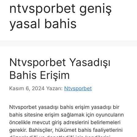
ntvsporbet geniş
yasal bahis
Ntvsporbet Yasadışı
Bahis Erişim
Kasım 6, 2024
Yazarı:
Ntvsporbet
Ntvsporbet yasadışı bahis erişim yasadışı bir
bahis sitesine erişim sağlamak için oyuncuların
öncelikle mevcut giriş adreslerini belirlemeleri
gerekir. Bahisçiler, hükümet bahis faaliyetlerini