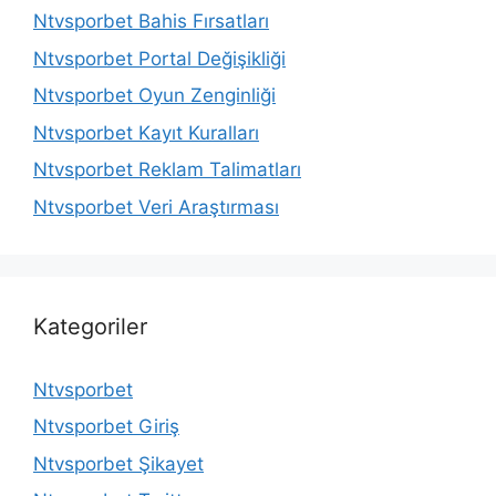
Ntvsporbet Bahis Fırsatları
Ntvsporbet Portal Değişikliği
Ntvsporbet Oyun Zenginliği
Ntvsporbet Kayıt Kuralları
Ntvsporbet Reklam Talimatları
Ntvsporbet Veri Araştırması
Kategoriler
Ntvsporbet
Ntvsporbet Giriş
Ntvsporbet Şikayet