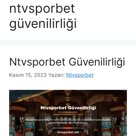
ntvsporbet
güvenilirliği
Ntvsporbet Güvenilirliği
Kasım 15, 2023
Yazarı:
Ntvsporbet