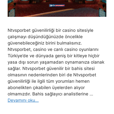
Ntvsporbet güvenilirliği bir casino sitesiyle
çalışmayı düşündüğünüzde öncelikle
güvenebileceğiniz birini bulmalısınız.
Ntvsporbet, casino ve canlı casino oyunlarını
Türkiye’de ve dünyada geniş bir kitleye hiçbir
yasa dışı sorun yaşamadan oynamanıza olanak
sağlar. Ntvsporbet güvenilir bir bahis sitesi
olmasının nedenlerinden biri de Ntvsporbet
güvenilirliği ile ilgili tüm yorumları hemen
abonelikten çıkabilen üyelerden alıyor
olmamızdır. Bahis sağlayıcı analistlerine …
Devamını oku…