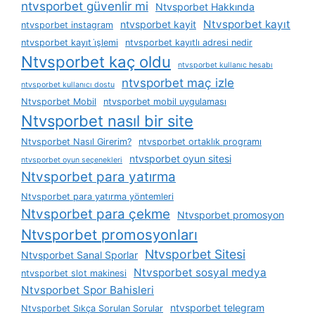
ntvsporbet güvenlir mi
Ntvsporbet Hakkında
Ntvsporbet kayıt
ntvsporbet kayit
ntvsporbet instagram
ntvsporbet kayıt i̇şlemi
ntvsporbet kayıtlı adresi nedir
Ntvsporbet kaç oldu
ntvsporbet kullanıc hesabı
ntvsporbet maç izle
ntvsporbet kullanıcı dostu
Ntvsporbet Mobil
ntvsporbet mobil uygulaması
Ntvsporbet nasıl bir site
Ntvsporbet Nasıl Girerim?
ntvsporbet ortaklık programı
ntvsporbet oyun sitesi
ntvsporbet oyun seçenekleri
Ntvsporbet para yatırma
Ntvsporbet para yatırma yöntemleri
Ntvsporbet para çekme
Ntvsporbet promosyon
Ntvsporbet promosyonları
Ntvsporbet Sitesi
Ntvsporbet Sanal Sporlar
Ntvsporbet sosyal medya
ntvsporbet slot makinesi
Ntvsporbet Spor Bahisleri
ntvsporbet telegram
Ntvsporbet Sıkça Sorulan Sorular