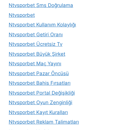
Ntvsporbet Sms Doğrulama
Ntvsporbet
Ntvsporbet Kullanım Kolaylığı
Ntvsporbet Getiri Oranı
Ntvsporbet Ücretsiz Tv
Ntvsporbet Büyük Şirket
Ntvsporbet Maç Yayını
Ntvsporbet Pazar Öncüsü
Ntvsporbet Bahis Fırsatları
Ntvsporbet Portal Değişikliği
Ntvsporbet Oyun Zenginliği
Ntvsporbet Kayıt Kuralları
Ntvsporbet Reklam Talimatları