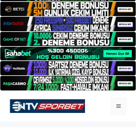
İçeriğe
atla
Menü