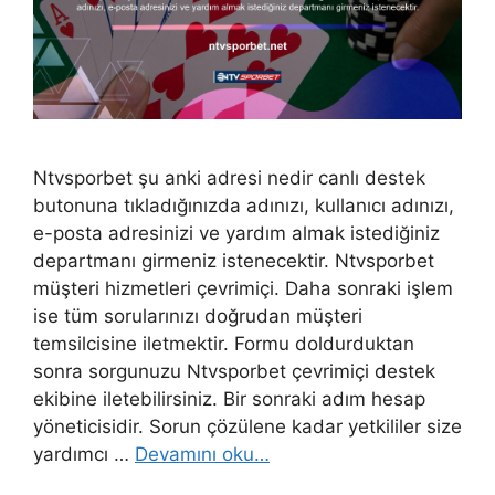
Ntvsporbet şu anki adresi nedir canlı destek
butonuna tıkladığınızda adınızı, kullanıcı adınızı,
e-posta adresinizi ve yardım almak istediğiniz
departmanı girmeniz istenecektir. Ntvsporbet
müşteri hizmetleri çevrimiçi. Daha sonraki işlem
ise tüm sorularınızı doğrudan müşteri
temsilcisine iletmektir. Formu doldurduktan
sonra sorgunuzu Ntvsporbet çevrimiçi destek
ekibine iletebilirsiniz. Bir sonraki adım hesap
yöneticisidir. Sorun çözülene kadar yetkililer size
yardımcı …
Devamını oku…