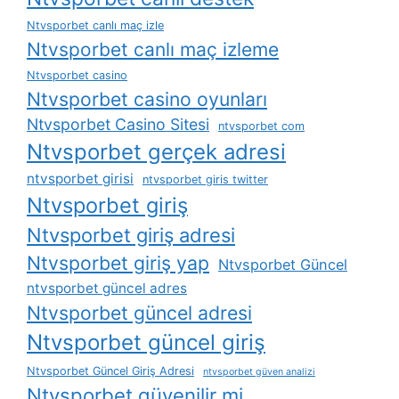
Ntvsporbet canlı maç izle
Ntvsporbet canlı maç izleme
Ntvsporbet casino
Ntvsporbet casino oyunları
Ntvsporbet Casino Sitesi
ntvsporbet com
Ntvsporbet gerçek adresi
ntvsporbet girisi
ntvsporbet giris twitter
Ntvsporbet giriş
Ntvsporbet giriş adresi
Ntvsporbet giriş yap
Ntvsporbet Güncel
ntvsporbet güncel adres
Ntvsporbet güncel adresi
Ntvsporbet güncel giriş
Ntvsporbet Güncel Giriş Adresi
ntvsporbet güven analizi
Ntvsporbet güvenilir mi