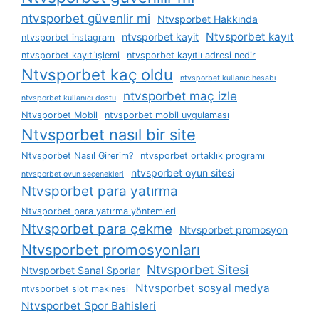
ntvsporbet güvenlir mi
Ntvsporbet Hakkında
Ntvsporbet kayıt
ntvsporbet kayit
ntvsporbet instagram
ntvsporbet kayıt i̇şlemi
ntvsporbet kayıtlı adresi nedir
Ntvsporbet kaç oldu
ntvsporbet kullanıc hesabı
ntvsporbet maç izle
ntvsporbet kullanıcı dostu
Ntvsporbet Mobil
ntvsporbet mobil uygulaması
Ntvsporbet nasıl bir site
Ntvsporbet Nasıl Girerim?
ntvsporbet ortaklık programı
ntvsporbet oyun sitesi
ntvsporbet oyun seçenekleri
Ntvsporbet para yatırma
Ntvsporbet para yatırma yöntemleri
Ntvsporbet para çekme
Ntvsporbet promosyon
Ntvsporbet promosyonları
Ntvsporbet Sitesi
Ntvsporbet Sanal Sporlar
Ntvsporbet sosyal medya
ntvsporbet slot makinesi
Ntvsporbet Spor Bahisleri