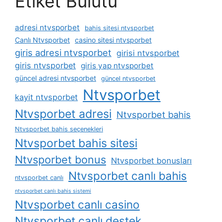
Etiket Bulutu
adresi ntvsporbet
bahis sitesi ntvsporbet
Canlı Ntvsporbet
casino sitesi ntvsporbet
giris adresi ntvsporbet
girisi ntvsporbet
giris ntvsporbet
giris yap ntvsporbet
güncel adresi ntvsporbet
güncel ntvsporbet
Ntvsporbet
kayit ntvsporbet
Ntvsporbet adresi
Ntvsporbet bahis
Ntvsporbet bahis seçenekleri
Ntvsporbet bahis sitesi
Ntvsporbet bonus
Ntvsporbet bonusları
Ntvsporbet canlı bahis
ntvsporbet canlı
ntvsporbet canlı bahis sistemi
Ntvsporbet canlı casino
Ntvsporbet canlı destek