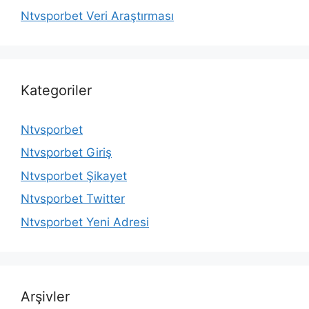
Ntvsporbet Veri Araştırması
Kategoriler
Ntvsporbet
Ntvsporbet Giriş
Ntvsporbet Şikayet
Ntvsporbet Twitter
Ntvsporbet Yeni Adresi
Arşivler