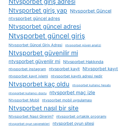
Ntvsporbet giriş adresi
Ntvsporbet giriş yap
Ntvsporbet Güncel
ntvsporbet güncel adres
Ntvsporbet güncel adresi
Ntvsporbet güncel giriş
Ntvsporbet Güncel Giriş Adresi
ntvsporbet güven analizi
Ntvsporbet güvenilir mi
ntvsporbet güvenlir mi
Ntvsporbet Hakkında
Ntvsporbet kayıt
ntvsporbet kayit
ntvsporbet instagram
ntvsporbet kayıt i̇şlemi
ntvsporbet kayıtlı adresi nedir
Ntvsporbet kaç oldu
ntvsporbet kullanıc hesabı
ntvsporbet maç izle
ntvsporbet kullanıcı dostu
Ntvsporbet Mobil
ntvsporbet mobil uygulaması
Ntvsporbet nasıl bir site
Ntvsporbet Nasıl Girerim?
ntvsporbet ortaklık programı
ntvsporbet oyun sitesi
ntvsporbet oyun seçenekleri