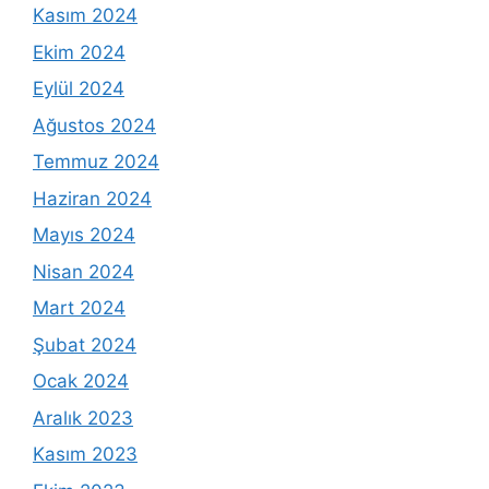
Kasım 2024
Ekim 2024
Eylül 2024
Ağustos 2024
Temmuz 2024
Haziran 2024
Mayıs 2024
Nisan 2024
Mart 2024
Şubat 2024
Ocak 2024
Aralık 2023
Kasım 2023