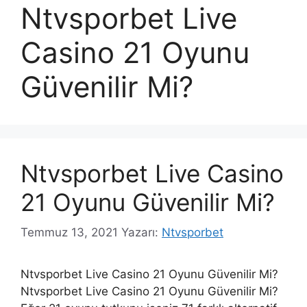
Ntvsporbet Live
Casino 21 Oyunu
Güvenilir Mi?
Ntvsporbet Live Casino
21 Oyunu Güvenilir Mi?
Temmuz 13, 2021
Yazarı:
Ntvsporbet
Ntvsporbet Live Casino 21 Oyunu Güvenilir Mi?
Ntvsporbet Live Casino 21 Oyunu Güvenilir Mi?