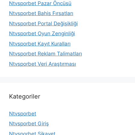
Ntvsporbet Pazar Öncüsü
Ntvsporbet Bahis Fırsatları
Ntvsporbet Portal Değişikliği
Ntvsporbet Oyun Zenginliği
Ntvsporbet Kayıt Kuralları
Ntvsporbet Reklam Talimatları
Ntvsporbet Veri Araştırması
Kategoriler
Ntvsporbet
Ntvsporbet Giriş
Ntvsporbet Şikayet