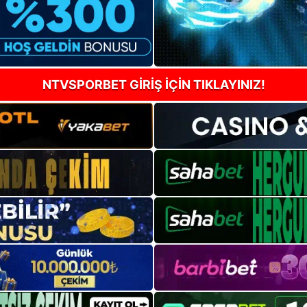
NTVSPORBET GİRİŞ İÇİN TIKLAYINIZ!