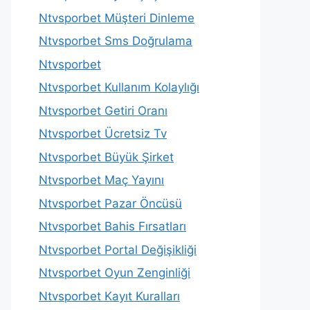
Ntvsporbet Müşteri Dinleme
Ntvsporbet Sms Doğrulama
Ntvsporbet
Ntvsporbet Kullanım Kolaylığı
Ntvsporbet Getiri Oranı
Ntvsporbet Ücretsiz Tv
Ntvsporbet Büyük Şirket
Ntvsporbet Maç Yayını
Ntvsporbet Pazar Öncüsü
Ntvsporbet Bahis Fırsatları
Ntvsporbet Portal Değişikliği
Ntvsporbet Oyun Zenginliği
Ntvsporbet Kayıt Kuralları