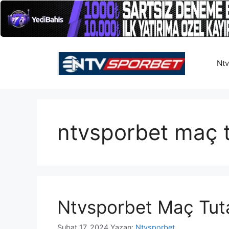
İçeriğe
atla
Ntv
ntvsporbet maç t
Ntvsporbet Maç Tuta
Şubat 17, 2024
Yazarı:
Ntvsporbet