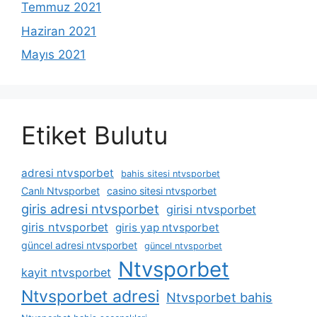
Temmuz 2021
Haziran 2021
Mayıs 2021
Etiket Bulutu
adresi ntvsporbet
bahis sitesi ntvsporbet
Canlı Ntvsporbet
casino sitesi ntvsporbet
giris adresi ntvsporbet
girisi ntvsporbet
giris ntvsporbet
giris yap ntvsporbet
güncel adresi ntvsporbet
güncel ntvsporbet
Ntvsporbet
kayit ntvsporbet
Ntvsporbet adresi
Ntvsporbet bahis