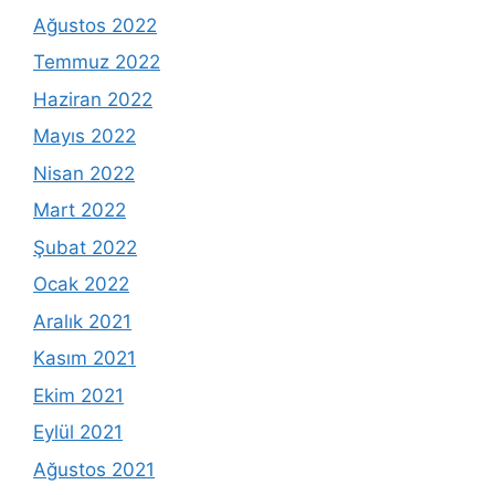
Ağustos 2022
Temmuz 2022
Haziran 2022
Mayıs 2022
Nisan 2022
Mart 2022
Şubat 2022
Ocak 2022
Aralık 2021
Kasım 2021
Ekim 2021
Eylül 2021
Ağustos 2021