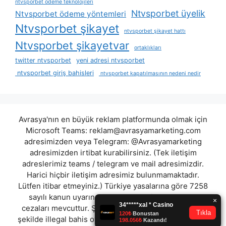
ntvsporbet ödeme teknolojileri
Ntvsporbet üyelik
Ntvsporbet ödeme yöntemleri
Ntvsporbet şikayet
ntvsporbet şikayet hattı
Ntvsporbet şikayetvar
ortaklıkları
twitter ntvsporbet
yeni adresi ntvsporbet
ntvsporbet giriş bahisleri
ntvsporbet kapatılmasının nedeni nedir
Avrasya'nın en büyük reklam platformunda olmak için
Microsoft Teams:
reklam@avrasyamarketing.com
adresimizden veya Telegram: @Avrasyamarketing
adresimizden irtibat kurabilirsiniz. (Tek iletişim
adreslerimiz teams / telegram ve mail adresimizdir.
Harici hiçbir iletişim adresimiz bulunmamaktadır.
Lütfen itibar etmeyiniz.) Türkiye yasalarına göre 7258
sayılı kanun uyarınca yasa dışı bahis oynamanın
cezaları mevcuttur. Şu an bulunduğunuz site hiç bir
şekilde illegal bahis oyunları oynatmıyor ve oynamaya