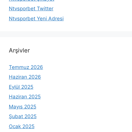
Ntvsporbet Twitter
Ntvsporbet Yeni Adresi
Arşivler
Temmuz 2026
Haziran 2026
Eylül 2025
Haziran 2025
Mayıs 2025
Şubat 2025
Ocak 2025