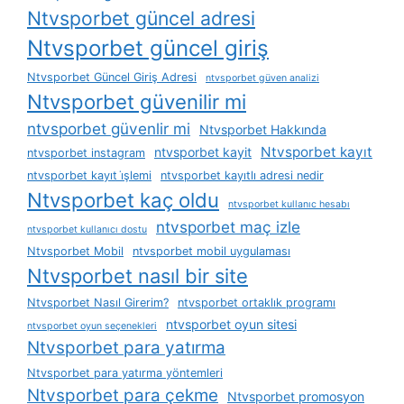
Ntvsporbet güncel adresi
Ntvsporbet güncel giriş
Ntvsporbet Güncel Giriş Adresi
ntvsporbet güven analizi
Ntvsporbet güvenilir mi
ntvsporbet güvenlir mi
Ntvsporbet Hakkında
Ntvsporbet kayıt
ntvsporbet kayit
ntvsporbet instagram
ntvsporbet kayıt i̇şlemi
ntvsporbet kayıtlı adresi nedir
Ntvsporbet kaç oldu
ntvsporbet kullanıc hesabı
ntvsporbet maç izle
ntvsporbet kullanıcı dostu
Ntvsporbet Mobil
ntvsporbet mobil uygulaması
Ntvsporbet nasıl bir site
Ntvsporbet Nasıl Girerim?
ntvsporbet ortaklık programı
ntvsporbet oyun sitesi
ntvsporbet oyun seçenekleri
Ntvsporbet para yatırma
Ntvsporbet para yatırma yöntemleri
Ntvsporbet para çekme
Ntvsporbet promosyon