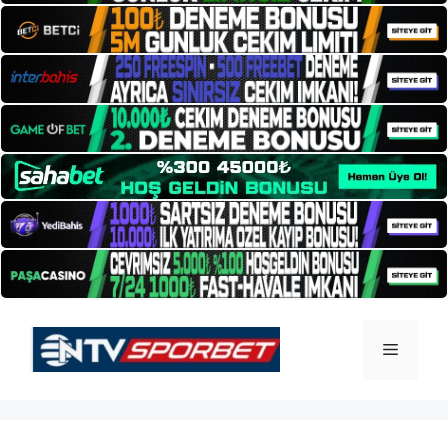
İçeriğe
atla
Menü