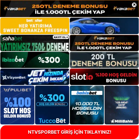
×
NTVSPORBET GİRİŞ İÇİN TIKLAYINIZ!