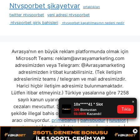
Ntvsporbet şikayetvar
ortaklıkları
twitter ntvsporbet
yeni adresi ntvsporbet
ntvsporbet giriş bahisleri
ntvsporbet kapatılmasının nedeni nedir
Avrasya'nın en büyük reklam platformunda olmak için
Microsoft Teams:
reklam@avrasyamarketing.com
adresimizden veya Telegram: @Avrasyamarketing
adresimizden irtibat kurabilirsiniz. (Tek iletişim
adreslerimiz teams / telegram ve mail adresimizdir.
Harici hiçbir iletişim adresimiz bulunmamaktadır.
Lütfen itibar etmeyiniz.) Türkiye yasalarına göre 7258
sayılı kanun uyarınca yasa dışı bahis oynamanın
cezaları mevcuttur. Şu an bulunduğunuz site hiç bir
şekilde illegal bahis oyunları oynatmıyor ve oynamaya
aracı olmuyordur.
primebahis
|
bahisbudur
|
luluslot
|
casinomobi
|
betlabel
|
delorocasino
|
casinovale
|
×
concordebet