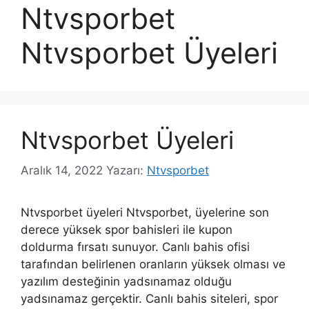
Ntvsporbet
Ntvsporbet Üyeleri
Ntvsporbet Üyeleri
Aralık 14, 2022
Yazarı:
Ntvsporbet
Ntvsporbet üyeleri Ntvsporbet, üyelerine son
derece yüksek spor bahisleri ile kupon
doldurma fırsatı sunuyor. Canlı bahis ofisi
tarafından belirlenen oranların yüksek olması ve
yazılım desteğinin yadsınamaz olduğu
yadsınamaz gerçektir. Canlı bahis siteleri, spor