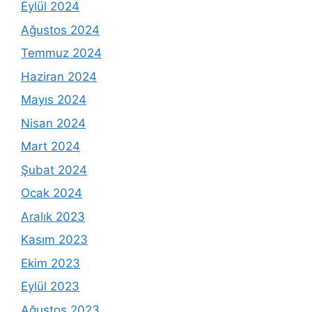
Eylül 2024
Ağustos 2024
Temmuz 2024
Haziran 2024
Mayıs 2024
Nisan 2024
Mart 2024
Şubat 2024
Ocak 2024
Aralık 2023
Kasım 2023
Ekim 2023
Eylül 2023
Ağustos 2023