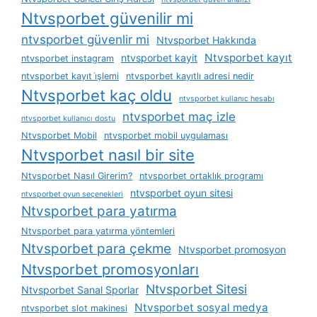
Ntvsporbet güvenilir mi
ntvsporbet güvenlir mi
Ntvsporbet Hakkında
Ntvsporbet kayıt
ntvsporbet kayit
ntvsporbet instagram
ntvsporbet kayıt i̇şlemi
ntvsporbet kayıtlı adresi nedir
Ntvsporbet kaç oldu
ntvsporbet kullanıc hesabı
ntvsporbet maç izle
ntvsporbet kullanıcı dostu
Ntvsporbet Mobil
ntvsporbet mobil uygulaması
Ntvsporbet nasıl bir site
Ntvsporbet Nasıl Girerim?
ntvsporbet ortaklık programı
ntvsporbet oyun sitesi
ntvsporbet oyun seçenekleri
Ntvsporbet para yatırma
Ntvsporbet para yatırma yöntemleri
Ntvsporbet para çekme
Ntvsporbet promosyon
Ntvsporbet promosyonları
Ntvsporbet Sitesi
Ntvsporbet Sanal Sporlar
Ntvsporbet sosyal medya
ntvsporbet slot makinesi