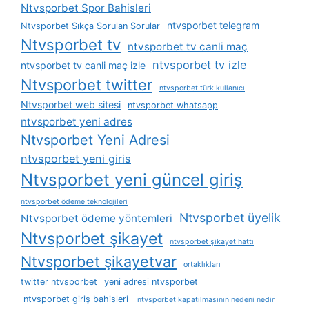
Ntvsporbet Spor Bahisleri
ntvsporbet telegram
Ntvsporbet Sıkça Sorulan Sorular
Ntvsporbet tv
ntvsporbet tv canli maç
ntvsporbet tv izle
ntvsporbet tv canli maç izle
Ntvsporbet twitter
ntvsporbet türk kullanıcı
Ntvsporbet web sitesi
ntvsporbet whatsapp
ntvsporbet yeni adres
Ntvsporbet Yeni Adresi
ntvsporbet yeni giris
Ntvsporbet yeni güncel giriş
ntvsporbet ödeme teknolojileri
Ntvsporbet üyelik
Ntvsporbet ödeme yöntemleri
Ntvsporbet şikayet
ntvsporbet şikayet hattı
Ntvsporbet şikayetvar
ortaklıkları
twitter ntvsporbet
yeni adresi ntvsporbet
ntvsporbet giriş bahisleri
ntvsporbet kapatılmasının nedeni nedir