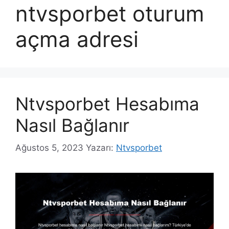
ntvsporbet oturum
açma adresi
Ntvsporbet Hesabıma
Nasıl Bağlanır
Ağustos 5, 2023
Yazarı:
Ntvsporbet