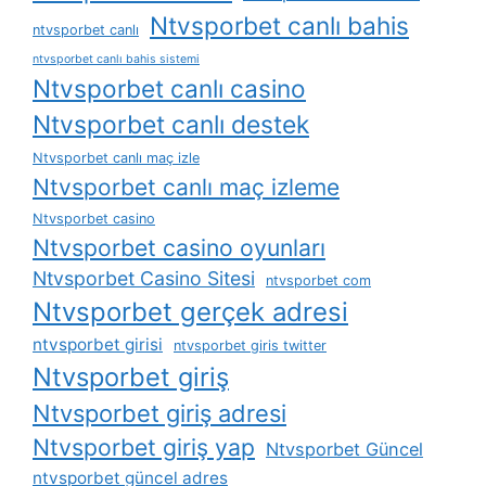
Ntvsporbet canlı bahis
ntvsporbet canlı
ntvsporbet canlı bahis sistemi
Ntvsporbet canlı casino
Ntvsporbet canlı destek
Ntvsporbet canlı maç izle
Ntvsporbet canlı maç izleme
Ntvsporbet casino
Ntvsporbet casino oyunları
Ntvsporbet Casino Sitesi
ntvsporbet com
Ntvsporbet gerçek adresi
ntvsporbet girisi
ntvsporbet giris twitter
Ntvsporbet giriş
Ntvsporbet giriş adresi
Ntvsporbet giriş yap
Ntvsporbet Güncel
ntvsporbet güncel adres