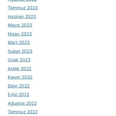
Temmuz 2023
Haziran 2023
Mayıs 2023
Nisan 2023
Mart 2023
Şubat 2023
Ocak 2023
Aralık 2022
Kasım 2022
Ekim 2022
Eylül 2022
Ağustos 2022
Temmuz 2022