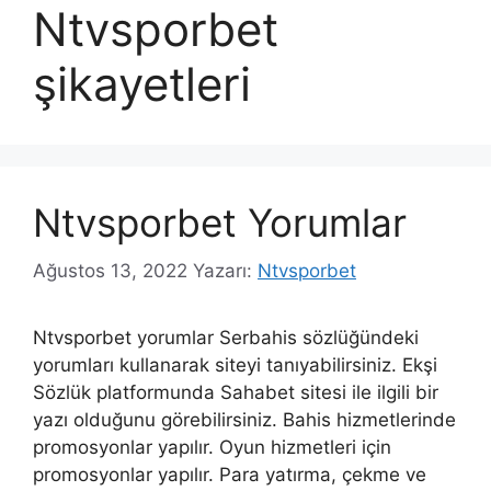
Ntvsporbet
şikayetleri
Ntvsporbet Yorumlar
Ağustos 13, 2022
Yazarı:
Ntvsporbet
Ntvsporbet yorumlar Serbahis sözlüğündeki
yorumları kullanarak siteyi tanıyabilirsiniz. Ekşi
Sözlük platformunda Sahabet sitesi ile ilgili bir
yazı olduğunu görebilirsiniz. Bahis hizmetlerinde
promosyonlar yapılır. Oyun hizmetleri için
promosyonlar yapılır. Para yatırma, çekme ve