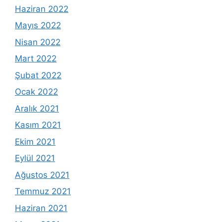
Haziran 2022
Mayıs 2022
Nisan 2022
Mart 2022
Şubat 2022
Ocak 2022
Aralık 2021
Kasım 2021
Ekim 2021
Eylül 2021
Ağustos 2021
Temmuz 2021
Haziran 2021