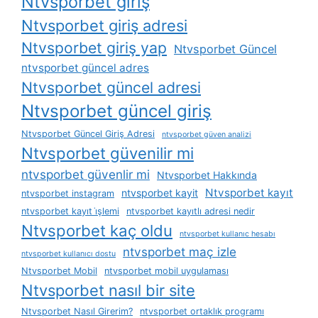
Ntvsporbet giriş
Ntvsporbet giriş adresi
Ntvsporbet giriş yap
Ntvsporbet Güncel
ntvsporbet güncel adres
Ntvsporbet güncel adresi
Ntvsporbet güncel giriş
Ntvsporbet Güncel Giriş Adresi
ntvsporbet güven analizi
Ntvsporbet güvenilir mi
ntvsporbet güvenlir mi
Ntvsporbet Hakkında
Ntvsporbet kayıt
ntvsporbet kayit
ntvsporbet instagram
ntvsporbet kayıt i̇şlemi
ntvsporbet kayıtlı adresi nedir
Ntvsporbet kaç oldu
ntvsporbet kullanıc hesabı
ntvsporbet maç izle
ntvsporbet kullanıcı dostu
Ntvsporbet Mobil
ntvsporbet mobil uygulaması
Ntvsporbet nasıl bir site
Ntvsporbet Nasıl Girerim?
ntvsporbet ortaklık programı