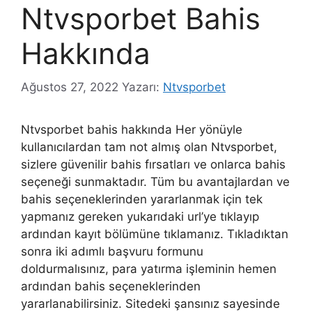
Ntvsporbet Bahis
Hakkında
Ağustos 27, 2022
Yazarı:
Ntvsporbet
Ntvsporbet bahis hakkında Her yönüyle
kullanıcılardan tam not almış olan Ntvsporbet,
sizlere güvenilir bahis fırsatları ve onlarca bahis
seçeneği sunmaktadır. Tüm bu avantajlardan ve
bahis seçeneklerinden yararlanmak için tek
yapmanız gereken yukarıdaki url’ye tıklayıp
ardından kayıt bölümüne tıklamanız. Tıkladıktan
sonra iki adımlı başvuru formunu
doldurmalısınız, para yatırma işleminin hemen
ardından bahis seçeneklerinden
yararlanabilirsiniz. Sitedeki şansınız sayesinde