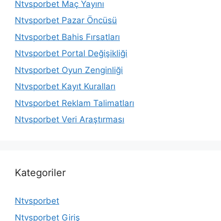
Ntvsporbet Maç Yayını
Ntvsporbet Pazar Öncüsü
Ntvsporbet Bahis Fırsatları
Ntvsporbet Portal Değişikliği
Ntvsporbet Oyun Zenginliği
Ntvsporbet Kayıt Kuralları
Ntvsporbet Reklam Talimatları
Ntvsporbet Veri Araştırması
Kategoriler
Ntvsporbet
Ntvsporbet Giriş