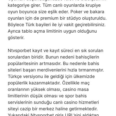
kategoriye girer. Tüm canlı oyunlarda krupiye
oyun boyunca size eşlik eder. Poker ve bakara
oyunları için de premium bir stüdyo oluşturuldu.
Böylece Türk bayileri ile iyi vakit geçirebilirsiniz.
Ayrıca tablo açma limitinin uygun olduğunu
gösterir.
Ntvsporbet kayıt ve kayıt süreci en sık sorulan
sorulardan biridir. Bunun nedeni bahisçilerin
popülaritesinin artmasıdır. Bu nedenle bahis
siteleri başarı merdivenlerini hızla tırmanmıştır.
Türkçe versiyonu ile geldiği için ülkemizde
popülerlik kazanmaktadır. Özellikle maç
oranlarının yüksek olması, casino masa
limitlerinin düşük olması ve spor bahis
servislerinin sunduğu canlı casino hizmetleri
siteyi cazip bir merkez haline getirmektedir.
Yukarıdaki Ntvsporbet giriş URL’sini aldıktan