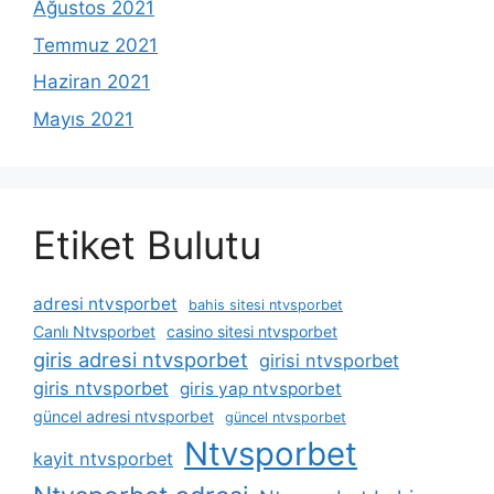
Ağustos 2021
Temmuz 2021
Haziran 2021
Mayıs 2021
Etiket Bulutu
adresi ntvsporbet
bahis sitesi ntvsporbet
Canlı Ntvsporbet
casino sitesi ntvsporbet
giris adresi ntvsporbet
girisi ntvsporbet
giris ntvsporbet
giris yap ntvsporbet
güncel adresi ntvsporbet
güncel ntvsporbet
Ntvsporbet
kayit ntvsporbet