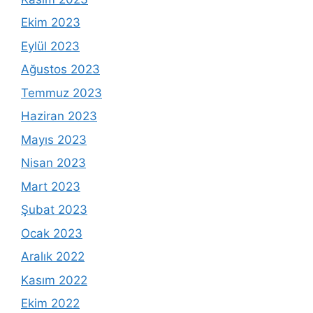
Ekim 2023
Eylül 2023
Ağustos 2023
Temmuz 2023
Haziran 2023
Mayıs 2023
Nisan 2023
Mart 2023
Şubat 2023
Ocak 2023
Aralık 2022
Kasım 2022
Ekim 2022