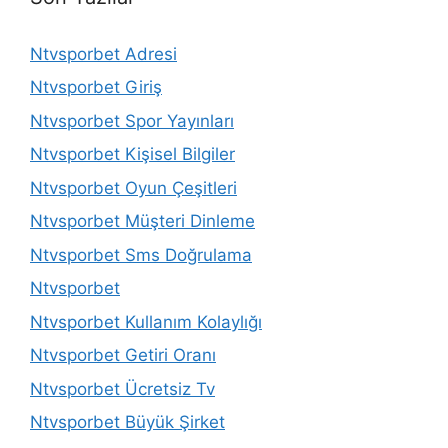
Ntvsporbet Adresi
Ntvsporbet Giriş
Ntvsporbet Spor Yayınları
Ntvsporbet Kişisel Bilgiler
Ntvsporbet Oyun Çeşitleri
Ntvsporbet Müşteri Dinleme
Ntvsporbet Sms Doğrulama
Ntvsporbet
Ntvsporbet Kullanım Kolaylığı
Ntvsporbet Getiri Oranı
Ntvsporbet Ücretsiz Tv
Ntvsporbet Büyük Şirket