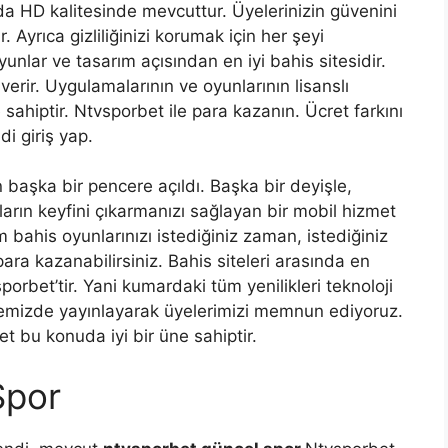
da HD kalitesinde mevcuttur. Üyelerinizin güvenini
 Ayrıca gizliliğinizi korumak için her şeyi
yunlar ve tasarım açısından en iyi bahis sitesidir.
verir. Uygulamalarının ve oyunlarının lisanslı
sahiptir. Ntvsporbet ile para kazanın. Ücret farkını
i giriş yap.
başka bir pencere açıldı. Başka bir deyişle,
arın keyfini çıkarmanızı sağlayan bir mobil hizmet
 bahis oyunlarınızı istediğiniz zaman, istediğiniz
ara kazanabilirsiniz. Bahis siteleri arasında en
porbet’tir. Yani kumardaki tüm yenilikleri teknoloji
sitemizde yayınlayarak üyelerimizi memnun ediyoruz.
t bu konuda iyi bir üne sahiptir.
Spor