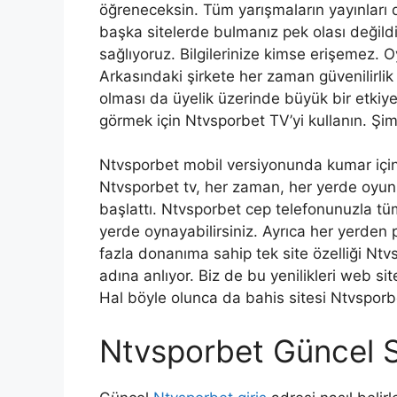
öğreneceksin. Tüm yarışmaların yayınları 
başka sitelerde bulmanız pek olası değildir.
sağlıyoruz. Bilgilerinize kimse erişemez. O
Arkasındaki şirkete her zaman güvenilirlik 
olması da üyelik üzerinde büyük bir etkiye 
görmek için Ntvsporbet TV’yi kullanın. Şimd
Ntvsporbet mobil versiyonunda kumar için 
Ntvsporbet tv, her zaman, her yerde oyunl
başlattı. Ntvsporbet cep telefonunuzla tüm
yerde oynayabilirsiniz. Ayrıca her yerden p
fazla donanıma sahip tek site özelliği Ntvs
adına anlıyor. Biz de bu yenilikleri web 
Hal böyle olunca da bahis sitesi Ntvsporbe
Ntvsporbet Güncel 