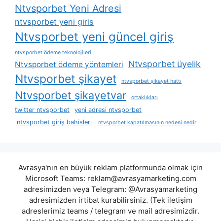
Ntvsporbet Yeni Adresi
ntvsporbet yeni giris
Ntvsporbet yeni güncel giriş
ntvsporbet ödeme teknolojileri
Ntvsporbet üyelik
Ntvsporbet ödeme yöntemleri
Ntvsporbet şikayet
ntvsporbet şikayet hattı
Ntvsporbet şikayetvar
ortaklıkları
twitter ntvsporbet
yeni adresi ntvsporbet
ntvsporbet giriş bahisleri
ntvsporbet kapatılmasının nedeni nedir
Avrasya'nın en büyük reklam platformunda olmak için
Microsoft Teams:
reklam@avrasyamarketing.com
adresimizden veya Telegram: @Avrasyamarketing
adresimizden irtibat kurabilirsiniz. (Tek iletişim
adreslerimiz teams / telegram ve mail adresimizdir.