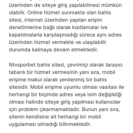
üzerinden de siteye giriş yapılabilmesi mümkün
olabilir. Online hizmet sunmakta olan bahis
sitesi, internet üzerinden yapılan erişim
denetimlerine bağlı olarak kısıtlamalar ive
kapatılmalarla karşılaşmadığı sürece aynı adres
üzerinden hizmet vermekte ve ulaşılabilir
durumda kalmaya devam etmektedir.
Ntvsporbet bahis sitesi, çevrimiçi olarak tarayıcı
tabanlı bir hizmet vermesinin yanı sıra, mobil
erişime makul olarak yenilenmiş bir bahis
sitesidir. Mobil erişime uyumlu olması vasıtası ile
herhangi bir biçimde adres veya isim değişikliği
olması halinde siteye giriş yapılması kullanıcılar
için problem çıkarmamaktadır. Bunun yanı sıra,
sitenin kendisine ait herhangi bir mobil
uygulaması olmadığı bilinmektedir.