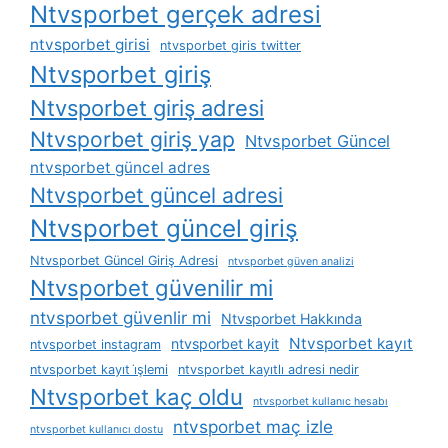
Ntvsporbet gerçek adresi
ntvsporbet girisi
ntvsporbet giris twitter
Ntvsporbet giriş
Ntvsporbet giriş adresi
Ntvsporbet giriş yap
Ntvsporbet Güncel
ntvsporbet güncel adres
Ntvsporbet güncel adresi
Ntvsporbet güncel giriş
Ntvsporbet Güncel Giriş Adresi
ntvsporbet güven analizi
Ntvsporbet güvenilir mi
ntvsporbet güvenlir mi
Ntvsporbet Hakkında
Ntvsporbet kayıt
ntvsporbet kayit
ntvsporbet instagram
ntvsporbet kayıt i̇şlemi
ntvsporbet kayıtlı adresi nedir
Ntvsporbet kaç oldu
ntvsporbet kullanıc hesabı
ntvsporbet maç izle
ntvsporbet kullanıcı dostu