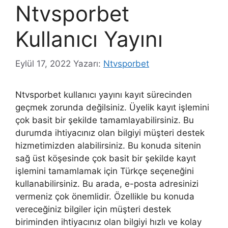
Ntvsporbet
Kullanıcı Yayını
Eylül 17, 2022
Yazarı:
Ntvsporbet
Ntvsporbet kullanıcı yayını kayıt sürecinden
geçmek zorunda değilsiniz. Üyelik kayıt işlemini
çok basit bir şekilde tamamlayabilirsiniz. Bu
durumda ihtiyacınız olan bilgiyi müşteri destek
hizmetimizden alabilirsiniz. Bu konuda sitenin
sağ üst köşesinde çok basit bir şekilde kayıt
işlemini tamamlamak için Türkçe seçeneğini
kullanabilirsiniz. Bu arada, e-posta adresinizi
vermeniz çok önemlidir. Özellikle bu konuda
vereceğiniz bilgiler için müşteri destek
biriminden ihtiyacınız olan bilgiyi hızlı ve kolay