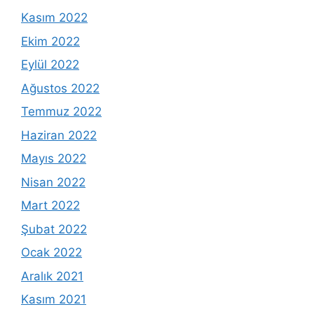
Kasım 2022
Ekim 2022
Eylül 2022
Ağustos 2022
Temmuz 2022
Haziran 2022
Mayıs 2022
Nisan 2022
Mart 2022
Şubat 2022
Ocak 2022
Aralık 2021
Kasım 2021