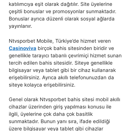
katılımcıya eşit olarak dağıtılır. Site üyelerine
çeşitli bonuslar ve promosyonlar sunmaktadır.
Bonuslar ayrıca düzenli olarak sosyal ağlarda
yayınlanır.
Ntvsporbet Mobile, Türkiye’de hizmet veren
Casinoviva
birçok bahis sitesinden biridir ve
genellikle tarayıcı tabanlı çevrimiçi hizmet sunan
tercih edilen bahis sitesidir. Siteye genellikle
bilgisayar veya tablet gibi bir cihaz kullanarak
erişebilirsiniz. Ayrıca akıllı telefonunuzdan da
siteye kolayca erişebilirsiniz.
Genel olarak Ntvsporbet bahis sitesi mobil akıllı
cihazlar üzerinden giriş yapılması konusu ile
ilgili, üyelerine çok daha çok basitlik
sunmaktadır. Bunun yanı sıra, ifade edildiği
üzere bilgisayar veya tablet gibi cihazlar