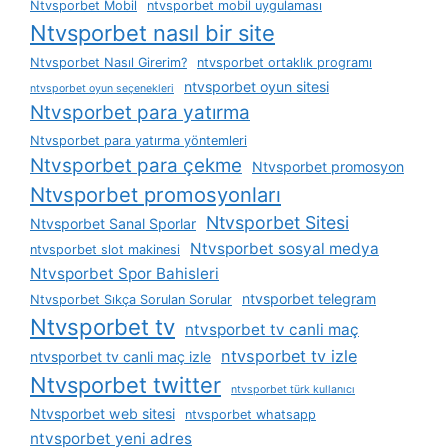
Ntvsporbet Mobil
ntvsporbet mobil uygulaması
Ntvsporbet nasıl bir site
Ntvsporbet Nasıl Girerim?
ntvsporbet ortaklık programı
ntvsporbet oyun sitesi
ntvsporbet oyun seçenekleri
Ntvsporbet para yatırma
Ntvsporbet para yatırma yöntemleri
Ntvsporbet para çekme
Ntvsporbet promosyon
Ntvsporbet promosyonları
Ntvsporbet Sitesi
Ntvsporbet Sanal Sporlar
Ntvsporbet sosyal medya
ntvsporbet slot makinesi
Ntvsporbet Spor Bahisleri
ntvsporbet telegram
Ntvsporbet Sıkça Sorulan Sorular
Ntvsporbet tv
ntvsporbet tv canli maç
ntvsporbet tv izle
ntvsporbet tv canli maç izle
Ntvsporbet twitter
ntvsporbet türk kullanıcı
Ntvsporbet web sitesi
ntvsporbet whatsapp
ntvsporbet yeni adres