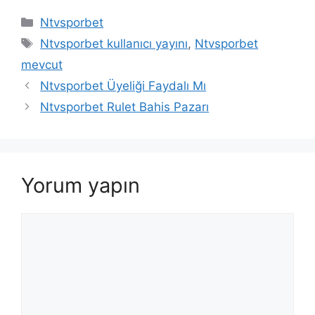
Kategoriler
Ntvsporbet
Etiketler
Ntvsporbet kullanıcı yayını
,
Ntvsporbet
mevcut
Ntvsporbet Üyeliği Faydalı Mı
Ntvsporbet Rulet Bahis Pazarı
Yorum yapın
Yorum