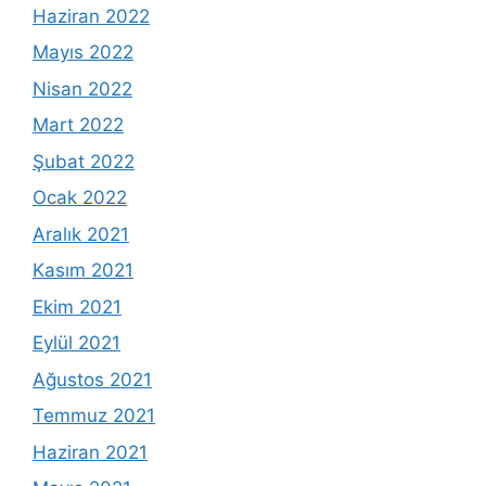
Haziran 2022
Mayıs 2022
Nisan 2022
Mart 2022
Şubat 2022
Ocak 2022
Aralık 2021
Kasım 2021
Ekim 2021
Eylül 2021
Ağustos 2021
Temmuz 2021
Haziran 2021