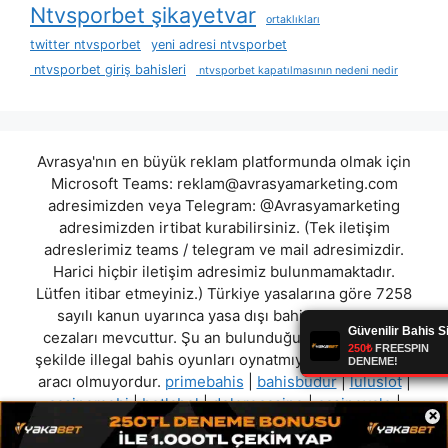
Ntvsporbet şikayetvar
ortaklıkları
twitter ntvsporbet
yeni adresi ntvsporbet
ntvsporbet giriş bahisleri
ntvsporbet kapatılmasının nedeni nedir
Avrasya'nın en büyük reklam platformunda olmak için
Microsoft Teams:
reklam@avrasyamarketing.com
adresimizden veya Telegram: @Avrasyamarketing
adresimizden irtibat kurabilirsiniz. (Tek iletişim
adreslerimiz teams / telegram ve mail adresimizdir.
Harici hiçbir iletişim adresimiz bulunmamaktadır.
Lütfen itibar etmeyiniz.) Türkiye yasalarına göre 7258
sayılı kanun uyarınca yasa dışı bahis oynamanın
cezaları mevcuttur. Şu an bulunduğunuz site hiç bir
şekilde illegal bahis oyunları oynatmıyor ve oynamaya
aracı olmuyordur.
primebahis
|
bahisbudur
|
luluslot
|
casinomobi
|
betlabel
|
delorocasino
|
casinovale
|
×
concordebet