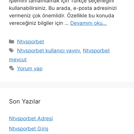
işlemini tamamlamak için Türkçe seçeneğini
kullanabilirsiniz. Bu arada, e-posta adresinizi
vermeniz çok önemlidir. Özellikle bu konuda
vereceğiniz bilgiler için …
Devamını oku…
Kategoriler
Ntvsporbet
Etiketler
Ntvsporbet kullanıcı yayını
,
Ntvsporbet
mevcut
Yorum yap
Son Yazılar
Ntvsporbet Adresi
Ntvsporbet Giriş