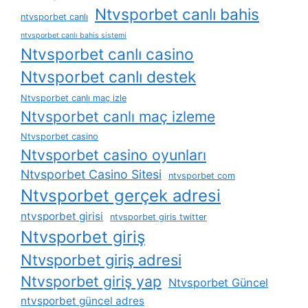
Ntvsporbet canlı bahis
ntvsporbet canlı
ntvsporbet canlı bahis sistemi
Ntvsporbet canlı casino
Ntvsporbet canlı destek
Ntvsporbet canlı maç izle
Ntvsporbet canlı maç izleme
Ntvsporbet casino
Ntvsporbet casino oyunları
Ntvsporbet Casino Sitesi
ntvsporbet com
Ntvsporbet gerçek adresi
ntvsporbet girisi
ntvsporbet giris twitter
Ntvsporbet giriş
Ntvsporbet giriş adresi
Ntvsporbet giriş yap
Ntvsporbet Güncel
ntvsporbet güncel adres