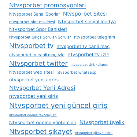
Ntvsporbet promosyonları
Ntvsporbet Sitesi
Ntvsporbet Sanal Sporlar
Ntvsporbet sosyal medya
ntvsporbet slot makinesi
Ntvsporbet Spor Bahisleri
ntvsporbet telegram
Ntvsporbet Sıkça Sorulan Sorular
Ntvsporbet tv
ntvsporbet tv canli maç
ntvsporbet tv izle
ntvsporbet tv canli maç izle
Ntvsporbet twitter
ntvsporbet türk kullanıcı
Ntvsporbet web sitesi
ntvsporbet whatsapp
ntvsporbet yeni adres
Ntvsporbet Yeni Adresi
ntvsporbet yeni giris
Ntvsporbet yeni güncel giriş
ntvsporbet ödeme teknolojileri
Ntvsporbet üyelik
Ntvsporbet ödeme yöntemleri
Ntvsporbet şikayet
ntvsporbet şikayet hattı