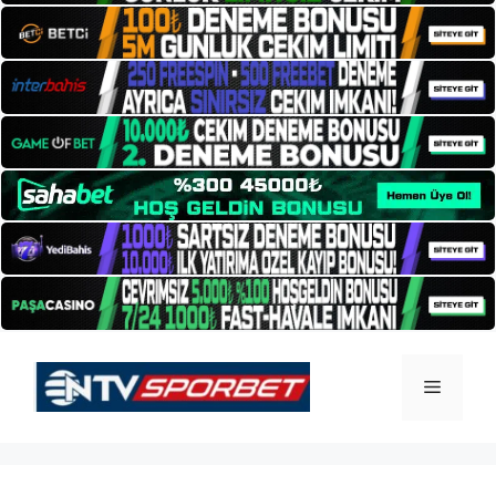
İçeriğe
atla
Menü