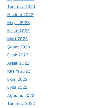
Temmuz 2023
Haziran 2023
Mayıs 2023
Nisan 2023
Mart 2023
Şubat 2023
Ocak 2023
Aralık 2022
Kasım 2022
Ekim 2022
Eylül 2022
Ağustos 2022
Temmuz 2022