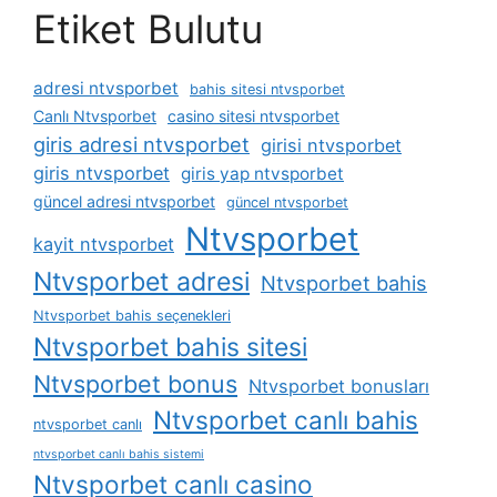
Etiket Bulutu
adresi ntvsporbet
bahis sitesi ntvsporbet
Canlı Ntvsporbet
casino sitesi ntvsporbet
giris adresi ntvsporbet
girisi ntvsporbet
giris ntvsporbet
giris yap ntvsporbet
güncel adresi ntvsporbet
güncel ntvsporbet
Ntvsporbet
kayit ntvsporbet
Ntvsporbet adresi
Ntvsporbet bahis
Ntvsporbet bahis seçenekleri
Ntvsporbet bahis sitesi
Ntvsporbet bonus
Ntvsporbet bonusları
Ntvsporbet canlı bahis
ntvsporbet canlı
ntvsporbet canlı bahis sistemi
Ntvsporbet canlı casino