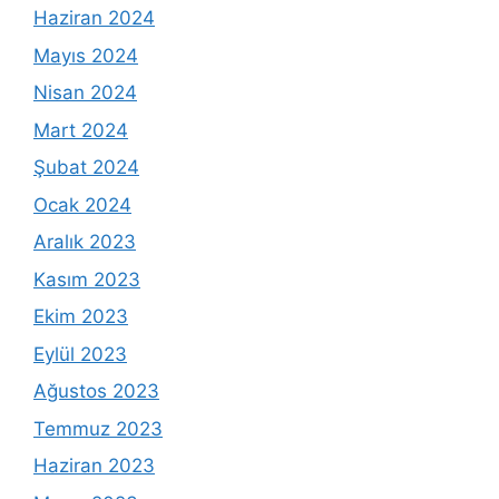
Haziran 2024
Mayıs 2024
Nisan 2024
Mart 2024
Şubat 2024
Ocak 2024
Aralık 2023
Kasım 2023
Ekim 2023
Eylül 2023
Ağustos 2023
Temmuz 2023
Haziran 2023