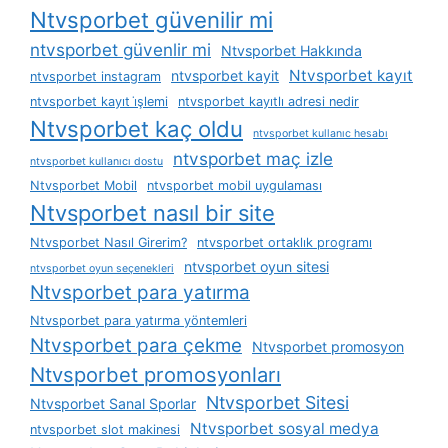
Ntvsporbet güvenilir mi
ntvsporbet güvenlir mi
Ntvsporbet Hakkında
Ntvsporbet kayıt
ntvsporbet kayit
ntvsporbet instagram
ntvsporbet kayıt i̇şlemi
ntvsporbet kayıtlı adresi nedir
Ntvsporbet kaç oldu
ntvsporbet kullanıc hesabı
ntvsporbet maç izle
ntvsporbet kullanıcı dostu
Ntvsporbet Mobil
ntvsporbet mobil uygulaması
Ntvsporbet nasıl bir site
Ntvsporbet Nasıl Girerim?
ntvsporbet ortaklık programı
ntvsporbet oyun sitesi
ntvsporbet oyun seçenekleri
Ntvsporbet para yatırma
Ntvsporbet para yatırma yöntemleri
Ntvsporbet para çekme
Ntvsporbet promosyon
Ntvsporbet promosyonları
Ntvsporbet Sitesi
Ntvsporbet Sanal Sporlar
Ntvsporbet sosyal medya
ntvsporbet slot makinesi