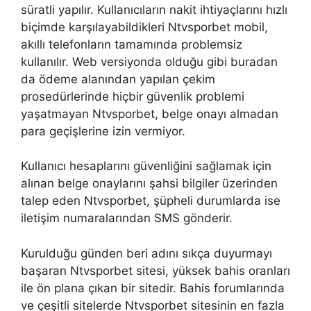
süratli yapılır. Kullanıcıların nakit ihtiyaçlarını hızlı
biçimde karşılayabildikleri Ntvsporbet mobil,
akıllı telefonların tamamında problemsiz
kullanılır. Web versiyonda olduğu gibi buradan
da ödeme alanından yapılan çekim
prosedürlerinde hiçbir güvenlik problemi
yaşatmayan Ntvsporbet, belge onayı almadan
para geçişlerine izin vermiyor.
Kullanıcı hesaplarını güvenliğini sağlamak için
alınan belge onaylarını şahsi bilgiler üzerinden
talep eden Ntvsporbet, şüpheli durumlarda ise
iletişim numaralarından SMS gönderir.
Kurulduğu günden beri adını sıkça duyurmayı
başaran Ntvsporbet sitesi, yüksek bahis oranları
ile ön plana çıkan bir sitedir. Bahis forumlarında
ve çeşitli sitelerde Ntvsporbet sitesinin en fazla