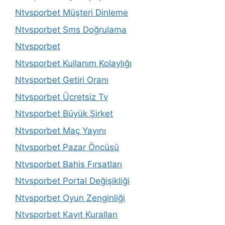
Ntvsporbet Müşteri Dinleme
Ntvsporbet Sms Doğrulama
Ntvsporbet
Ntvsporbet Kullanım Kolaylığı
Ntvsporbet Getiri Oranı
Ntvsporbet Ücretsiz Tv
Ntvsporbet Büyük Şirket
Ntvsporbet Maç Yayını
Ntvsporbet Pazar Öncüsü
Ntvsporbet Bahis Fırsatları
Ntvsporbet Portal Değişikliği
Ntvsporbet Oyun Zenginliği
Ntvsporbet Kayıt Kuralları