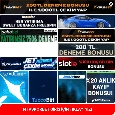
×
NTVSPORBET GİRİŞ İÇİN TIKLAYINIZ!