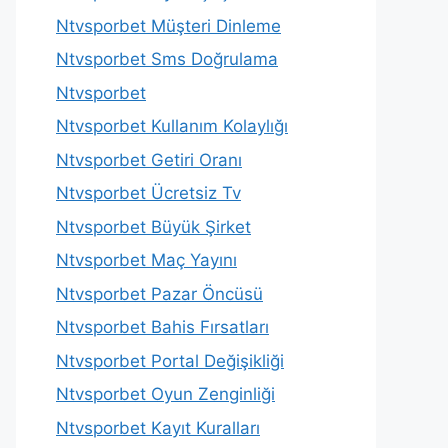
Ntvsporbet Müşteri Dinleme
Ntvsporbet Sms Doğrulama
Ntvsporbet
Ntvsporbet Kullanım Kolaylığı
Ntvsporbet Getiri Oranı
Ntvsporbet Ücretsiz Tv
Ntvsporbet Büyük Şirket
Ntvsporbet Maç Yayını
Ntvsporbet Pazar Öncüsü
Ntvsporbet Bahis Fırsatları
Ntvsporbet Portal Değişikliği
Ntvsporbet Oyun Zenginliği
Ntvsporbet Kayıt Kuralları