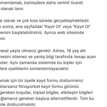
tamamlamak, bahisçilere daha verimli ticaret
olanak tanır.
e olarak ve çok kısa sürede gerçekleşmektedir.
n sonra, ana sayfadaki “Kayıt Ol” veya “Kayıt Ol”
mini başlatabilirsiniz. Ayrıca web sitesinde
tır.
asal yaşta olmanız gerekir. Adres, 18 yaş altı
tmesini istemez ve yanlış bilgi tarafında hesap açan
l eder. Aynı zamanda sistemde bu kişiler için
ere üyeliklerini sonlandırmayacaktır.
mak için bir üyelik kayıt formu doldurmanız
ıklarsanız Ntvsporbet kayıt formu görünür.
ken koşullar, kişisel bilgiler, etkileşim bilgileri
sağlamanız gereken başlıca alternatiflerdir. Tüm bu
ilde doldurulmalıdır.