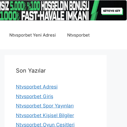
Ntvsporbet Yeni Adresi
Ntvsporbet
Son Yazılar
Ntvsporbet Adresi
Ntvsporbet Giriş
Ntvsporbet Spor Yayınları
Ntvsporbet Kişisel Bilgiler
Ntvsporbet Oyun Çeşitleri