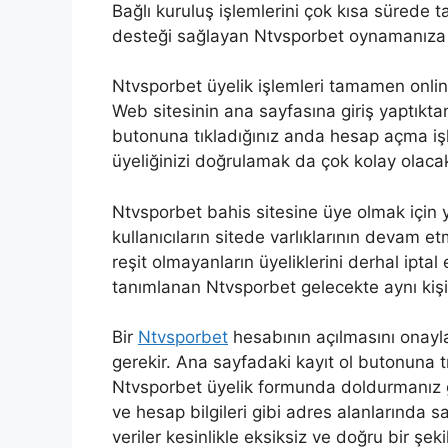
Bağlı kuruluş işlemlerini çok kısa sürede 
desteği sağlayan Ntvsporbet oynamanıza 
Ntvsporbet üyelik işlemleri tamamen onlin
Web sitesinin ana sayfasına giriş yaptıkta
butonuna tıkladığınız anda hesap açma işle
üyeliğinizi doğrulamak da çok kolay olacak
Ntvsporbet bahis sitesine üye olmak için y
kullanıcıların sitede varlıklarının devam e
reşit olmayanların üyeliklerini derhal ipta
tanımlanan Ntvsporbet gelecekte aynı kişil
Bir
Ntvsporbet
hesabının açılmasını onayla
gerekir. Ana sayfadaki kayıt ol butonuna t
Ntvsporbet üyelik formunda doldurmanız gere
ve hesap bilgileri gibi adres alanlarında 
veriler kesinlikle eksiksiz ve doğru bir şek